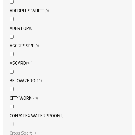
ADERPLUS WHITE
9
ADERTOP
8
AGGRESSIVE
9
ASGARD
10
BELOW ZERO
14
CITY WORK
20
COFRATEX WATERPROOF
4
Cross Sport
0