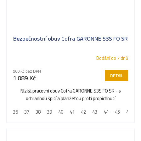
Bezpečnostní obuv Cofra GARONNE S3S FO SR
Dodání do 7 dnů
900 Kč bez DPH
DETAIL
1 089 Kč
Nízká pracovní obuv Cofra GARONNE S3S FO SR - s
ochrannou špicí a planžetou proti propíchnutí
36
37
38
39
40
41
42
43
44
45
46
4