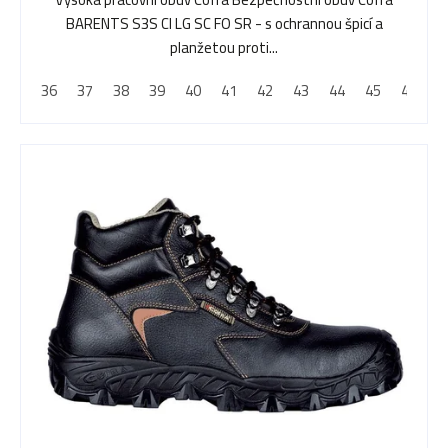
BARENTS S3S CI LG SC FO SR - s ochrannou špicí a
d
planžetou proti...
36
37
38
39
40
41
42
43
44
45
46
4
u
k
t
ů