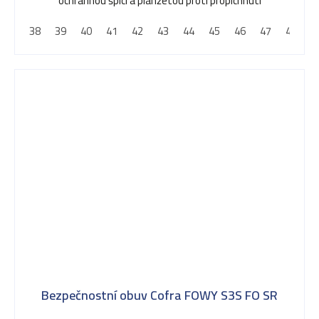
ochrannou špicí a planžetou proti propíchnutí
38
39
40
41
42
43
44
45
46
47
48
Bezpečnostní obuv Cofra FOWY S3S FO SR