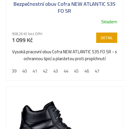
Bezpečnostní obuv Cofra NEW ATLANTIC S3S
FO SR
Skladem
908,26 Kč bez DPH
DETAIL
1 099 Kč
Vysoká pracovní obuv Cofra NEW ATLANTIC S3S FO SR - s
ochrannou špicí a planžetou proti propíchnutí
39
40
41
42
43
44
45
46
47