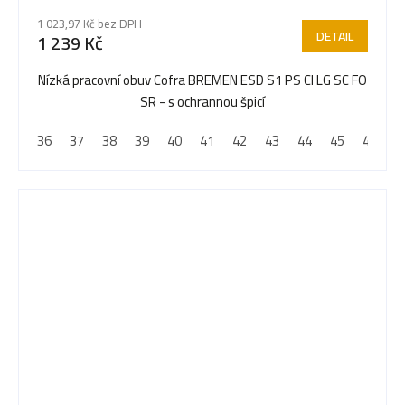
1 023,97 Kč bez DPH
DETAIL
1 239 Kč
Nízká pracovní obuv Cofra BREMEN ESD S1 PS CI LG SC FO
SR - s ochrannou špicí
36
37
38
39
40
41
42
43
44
45
46
4