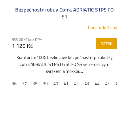
Bezpečnostní obuv Cofra ADRIATIC S1PS FO
SR
Dodání do 7 dnů
933,06 Kč bez DPH
DETAIL
1 129 Kč
Komfortní 100% bezkovové bezpečnostní polobotky
Cofra ADRIATIC S1 PS LG SC FO SR se semišovým
svrškem a měkkou...
36
37
38
39
40
41
42
43
44
45
46
4