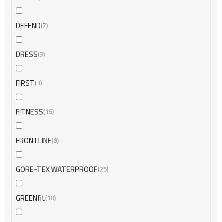
DEFEND
7
DRESS
3
FIRST
3
FITNESS
15
FRONTLINE
9
GORE-TEX WATERPROOF
25
GREENfit
10