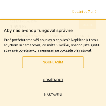
Dodání do 7 dnů
1 288,43 Kč bez DPH
DETAIL
1 559 Kč
Aby náš e-shop fungoval správně
Vysoká pracovní obuv Cofra KAVIR S3S FO SR - s
Proč potřebujeme váš souhlas s cookies? Například k tomu
ochrannou špicí a planžetou proti propíchnutí
abychom si pamatovali, co máte v košíku, snadno jste zjistili
stav své objednávky a nemuseli se pokaždé přihlašovat.
39
40
41
42
43
44
45
46
47
SOUHLASÍM
ODMÍTNOUT
NASTAVENÍ