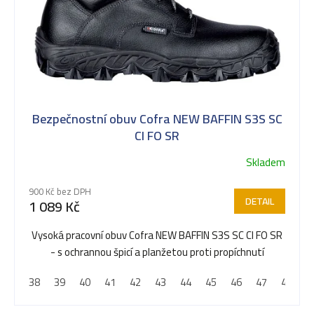
Bezpečnostní obuv Cofra NEW BAFFIN S3S SC
CI FO SR
Skladem
900 Kč bez DPH
DETAIL
1 089 Kč
Vysoká pracovní obuv Cofra NEW BAFFIN S3S SC CI FO SR
- s ochrannou špicí a planžetou proti propíchnutí
38
39
40
41
42
43
44
45
46
47
48