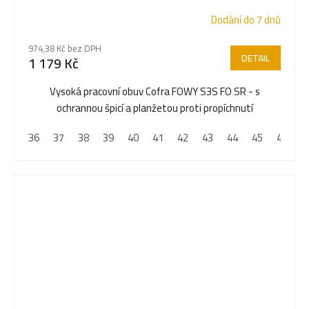
Dodání do 7 dnů
Průměrné
hodnocení
974,38 Kč bez DPH
produktu
DETAIL
1 179 Kč
je
5,0
Vysoká pracovní obuv Cofra FOWY S3S FO SR - s
z
ochrannou špicí a planžetou proti propíchnutí
5
36
37
38
39
40
41
42
43
44
45
46
4
hvězdiček.