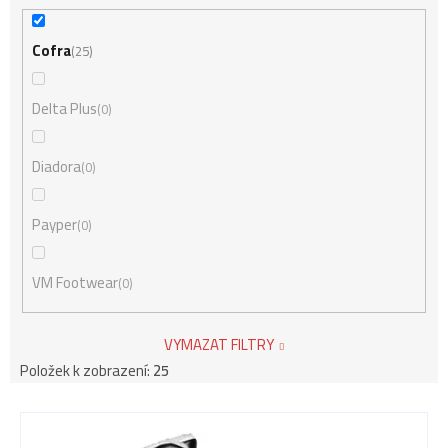
Cofra
25
Delta Plus
0
Diadora
0
Payper
0
VM Footwear
0
VYMAZAT FILTRY
Položek k zobrazení:
25
V