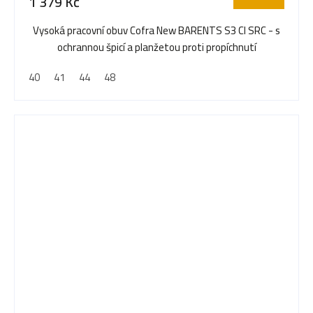
1 379 Kč
Vysoká pracovní obuv Cofra New BARENTS S3 CI SRC - s
ochrannou špicí a planžetou proti propíchnutí
40
41
44
48