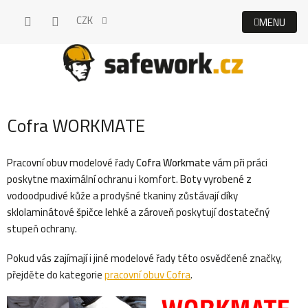
Přejít
CZK
na
obsah
Cofra WORKMATE
Pracovní obuv modelové řady
Cofra Workmate
vám při práci
poskytne maximální ochranu i komfort. Boty vyrobené z
vodoodpudivé kůže a prodyšné tkaniny zůstávají díky
sklolaminátové špičce lehké a zároveň poskytují dostatečný
stupeň ochrany.
Pokud vás zajímají i jiné modelové řady této osvědčené značky,
přejděte do kategorie
pracovní obuv Cofra
.