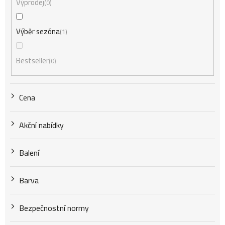
Výprodej
0
r
Výběr sezóna
1
o
Bestseller
0
d
Cena
u
Akční nabídky
k
Balení
t
Barva
Bezpečnostní normy
ů