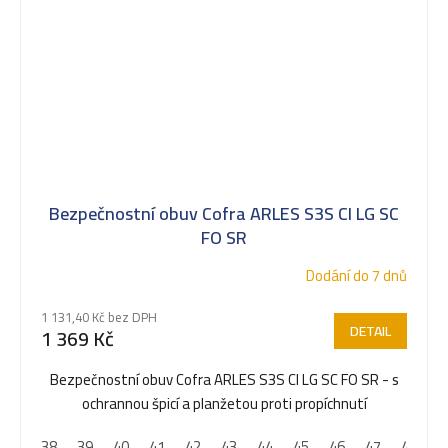
Bezpečnostní obuv Cofra ARLES S3S CI LG SC
FO SR
Dodání do 7 dnů
1 131,40 Kč bez DPH
DETAIL
1 369 Kč
Bezpečnostní obuv Cofra ARLES S3S CI LG SC FO SR - s
ochrannou špicí a planžetou proti propíchnutí
38
39
40
41
42
43
44
45
46
47
48