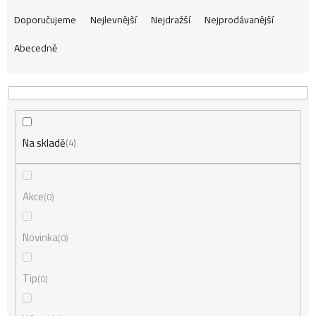
Ř
Doporučujeme
Nejlevnější
Nejdražší
Nejprodávanější
Abecedně
a
z
Na skladě
e
4
n
Akce
0
í
Novinka
0
Tip
0
p