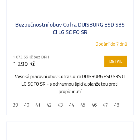
Bezpečnostní obuv Cofra DUISBURG ESD S3S
CI LG SC FO SR
Dodání do 7 dnů
1 073,55 Kč bez DPH
DETAIL
1 299 Kč
Vysoká pracovní obuv Cofra Cofra DUISBURG ESD S3S CI
LG SC FO SR - s ochrannou špicí a planžetou proti
propíchnutí
39
40
41
42
43
44
45
46
47
48