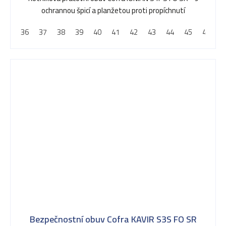
ochrannou špicí a planžetou proti propíchnutí
36
37
38
39
40
41
42
43
44
45
46
4
Bezpečnostní obuv Cofra KAVIR S3S FO SR