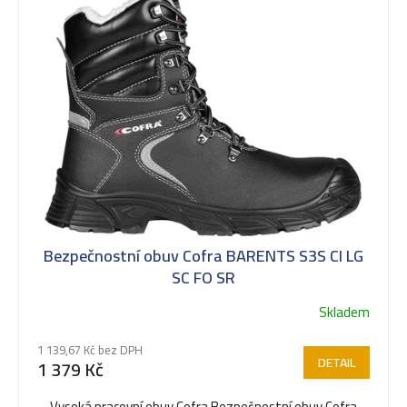
ý
p
i
s
Bezpečnostní obuv Cofra BARENTS S3S CI LG
p
SC FO SR
Skladem
r
1 139,67 Kč bez DPH
DETAIL
1 379 Kč
o
Vysoká pracovní obuv Cofra Bezpečnostní obuv Cofra