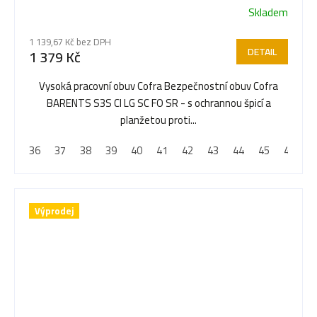
Skladem
1 139,67 Kč bez DPH
DETAIL
1 379 Kč
Vysoká pracovní obuv Cofra Bezpečnostní obuv Cofra
BARENTS S3S CI LG SC FO SR - s ochrannou špicí a
planžetou proti...
36
37
38
39
40
41
42
43
44
45
46
4
Výprodej