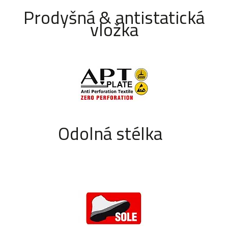
Prodyšná & antistatická
vložka
Odolná stélka