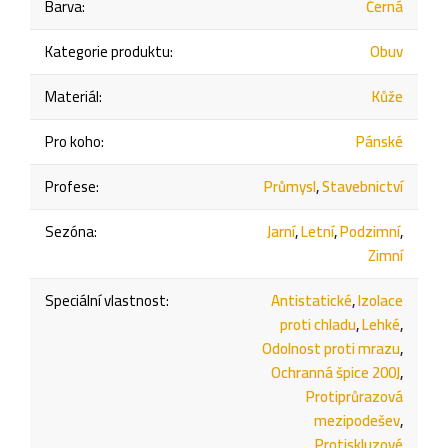
Barva
:
Černá
Kategorie produktu
:
Obuv
Materiál
:
Kůže
Pro koho
:
Pánské
Profese
:
Průmysl
,
Stavebnictví
Sezóna
:
Jarní
,
Letní
,
Podzimní
,
Zimní
Speciální vlastnost
:
Antistatické
,
Izolace
proti chladu
,
Lehké
,
Odolnost proti mrazu
,
Ochranná špice 200J
,
Protiprůrazová
mezipodešev
,
Protiskluzové