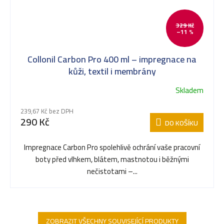
329 Kč
–11 %
Collonil Carbon Pro 400 ml – impregnace na
kůži, textil i membrány
Skladem
239,67 Kč bez DPH
290 Kč
DO KOŠÍKU
Impregnace Carbon Pro spolehlivě ochrání vaše pracovní
boty před vlhkem, blátem, mastnotou i běžnými
nečistotami –...
ZOBRAZIT VŠECHNY SOUVISEJÍCÍ PRODUKTY