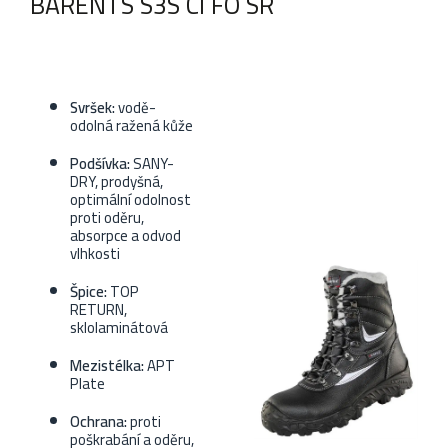
BARENTS S3S CI FO SR
Svršek:
vodě-
odolná ražená kůže
Podšívka:
SANY-
DRY, prodyšná,
optimální odolnost
proti oděru,
absorpce a odvod
vlhkosti
Špice:
TOP
RETURN,
sklolaminátová
Mezistélka:
APT
Plate
Ochrana:
proti
poškrabání a oděru,