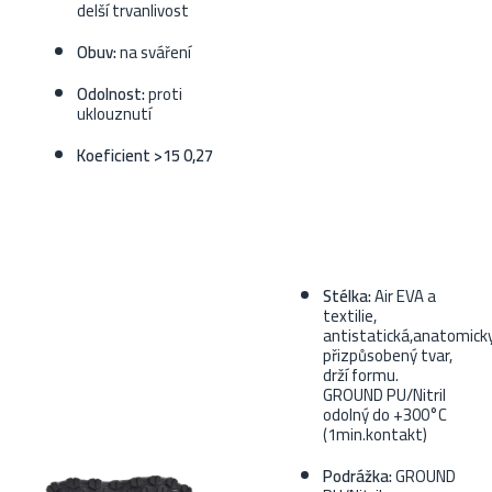
delší trvanlivost
Obuv:
na sváření
Odolnost:
proti
uklouznutí
Koeficient
>15 0,27
Stélka:
Air EVA a
textilie,
antistatická,anatomick
přizpůsobený tvar,
drží formu.
GROUND PU/Nitril
odolný do +300°C
(1min.kontakt)
Podrážka:
GROUND