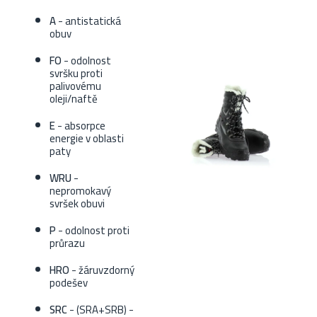
A
- antistatická
obuv
FO
- odolnost
svršku proti
palivovému
oleji/naftě
E
- absorpce
energie v oblasti
paty
WRU
-
nepromokavý
svršek obuvi
P
- odolnost proti
průrazu
HRO
- žáruvzdorný
podešev
SRC
- (SRA+SRB) -