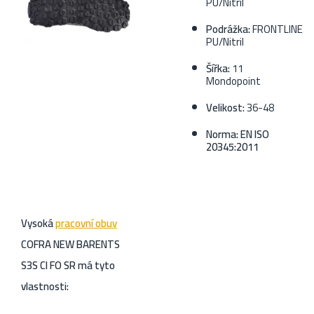
PU/Nitril
Podrážka:
FRONTLINE
PU/Nitril
Šířka:
11
Mondopoint
Velikost:
36-48
Norma: EN ISO
20345:2011
Vysoká
pracovní obuv
COFRA NEW BARENTS
S3S CI FO SR má tyto
vlastnosti: