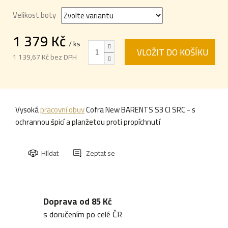
Velikost boty
1 379 Kč
/ ks
VLOŽIT DO KOŠÍKU
1 139,67 Kč bez DPH
Měrná
cena:
Vysoká
pracovní obuv
Cofra New BARENTS S3 CI SRC - s
ochrannou špicí a planžetou proti propíchnutí
Hlídat
Zeptat se
Doprava od 85 Kč
s doručením po celé ČR