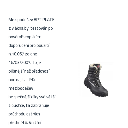
Mezipodešev
APT PLATE
z vlákna byl testován po
novémEvropském
doporučení pro použití
n.10.067 ze dne
16/03/2007. To je
přísnější než předchozí
norma, ta dělá
mezipodešev
bezpečnější díky své větší
tloušťce, ta zabraňuje
průchodu ostrých
předmětů. Vnitřní