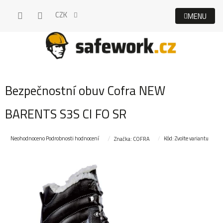
Přejít
CZK
na
obsah
Bezpečnostní obuv Cofra NEW
BARENTS S3S CI FO SR
Průměrné
Neohodnoceno
Podrobnosti hodnocení
Kód:
Zvolte variantu
Značka:
COFRA
hodnocení
produktu
je
0,0
z
5
hvězdiček.