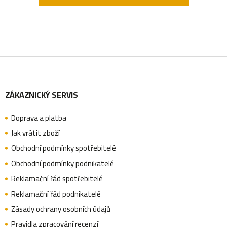
Z
ZÁKAZNICKÝ SERVIS
á
Doprava a platba
p
Jak vrátit zboží
Obchodní podmínky spotřebitelé
a
Obchodní podmínky podnikatelé
Reklamační řád spotřebitelé
Reklamační řád podnikatelé
t
Zásady ochrany osobních údajů
Pravidla zpracování recenzí