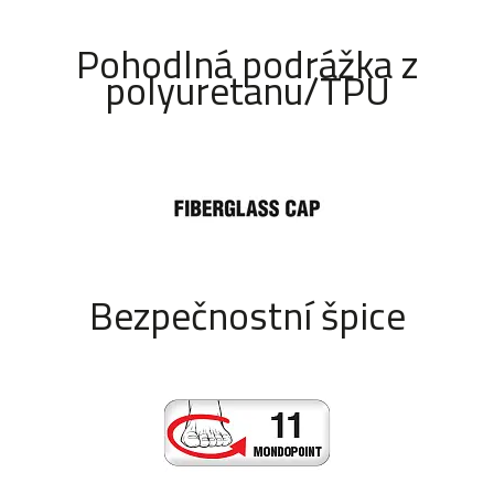
Pohodlná podrážka z
polyuretanu/TPU
Bezpečnostní špice