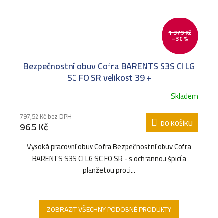
1 379 Kč
–30 %
Bezpečnostní obuv Cofra BARENTS S3S CI LG
SC FO SR velikost 39 +
Skladem
797,52 Kč bez DPH
DO KOŠÍKU
965 Kč
Vysoká pracovní obuv Cofra Bezpečnostní obuv Cofra
BARENTS S3S CI LG SC FO SR - s ochrannou špicí a
planžetou proti...
ZOBRAZIT VŠECHNY PODOBNÉ PRODUKTY