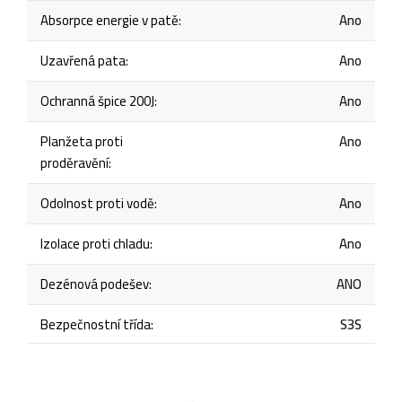
Absorpce energie v patě
:
Ano
Uzavřená pata
:
Ano
Ochranná špice 200J
:
Ano
Planžeta proti
Ano
proděravění
:
Odolnost proti vodě
:
Ano
Izolace proti chladu
:
Ano
Dezénová podešev
:
ANO
Bezpečnostní třída
:
S3S