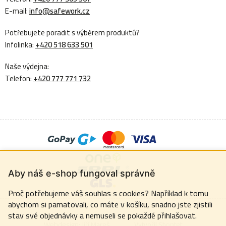
E-mail:
info@safework.cz
Potřebujete poradit s výběrem produktů?
Infolinka:
+420 518 633 501
Naše výdejna:
Telefon:
+420 777 771 732
Aby náš e-shop fungoval správně
Proč potřebujeme váš souhlas s cookies? Například k tomu
abychom si pamatovali, co máte v košíku, snadno jste zjistili
stav své objednávky a nemuseli se pokaždé přihlašovat.
Webdesign:
Jiří Mareš
Vytvořil Shoptet