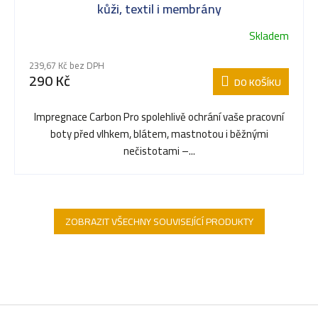
kůži, textil i membrány
Skladem
239,67 Kč bez DPH
290 Kč
DO KOŠÍKU
Impregnace Carbon Pro spolehlivě ochrání vaše pracovní
boty před vlhkem, blátem, mastnotou i běžnými
nečistotami –...
ZOBRAZIT VŠECHNY SOUVISEJÍCÍ PRODUKTY