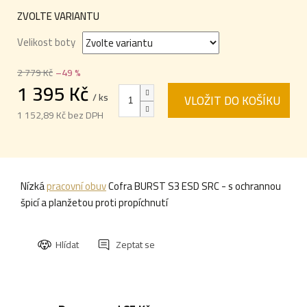
ZVOLTE VARIANTU
Velikost boty
2 779 Kč
–49 %
1 395 Kč
/ ks
VLOŽIT DO KOŠÍKU
1 152,89 Kč bez DPH
Měrná
cena:
Nízká
pracovní obuv
Cofra BURST S3 ESD SRC - s ochrannou
špicí a planžetou proti propíchnutí
Hlídat
Zeptat se