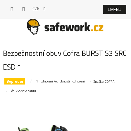
Přejít
CZK
na
obsah
Bezpečnostní obuv Cofra BURST S3 SRC
ESD *
Výprodej
Průměrné
1 hodnocení
Podrobnosti hodnocení
Značka:
COFRA
hodnocení
Kód:
Zvolte variantu
produktu
je
5,0
z
5
hvězdiček.