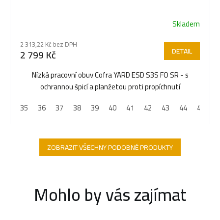
Skladem
2 313,22 Kč bez DPH
DETAIL
2 799 Kč
Nízká pracovní obuv Cofra YARD ESD S3S FO SR - s
ochrannou špicí a planžetou proti propíchnutí
35
36
37
38
39
40
41
42
43
44
45
4
ZOBRAZIT VŠECHNY PODOBNÉ PRODUKTY
Mohlo by vás zajímat