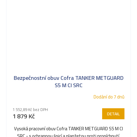
Bezpečnostní obuv Cofra TANKER METGUARD
S5 M CI SRC
Dodání do 7 dnů
1 552,89 Kč bez DPH
DETAIL
1 879 Kč
Vysoká pracovní obuv Cofra TANKER METGUARD S5 M CI
SRC - s ochrannou špicí a planžetou proti propíchnutí,