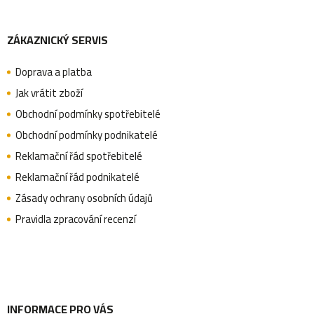
Z
ZÁKAZNICKÝ SERVIS
á
Doprava a platba
p
Jak vrátit zboží
Obchodní podmínky spotřebitelé
a
Obchodní podmínky podnikatelé
Reklamační řád spotřebitelé
Reklamační řád podnikatelé
t
Zásady ochrany osobních údajů
Pravidla zpracování recenzí
í
INFORMACE PRO VÁS