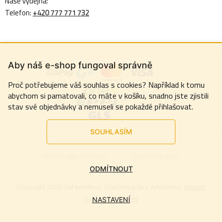
Naše výdejna:
Telefon:
+420 777 771 732
Aby náš e-shop fungoval správně
Proč potřebujeme váš souhlas s cookies? Například k tomu
abychom si pamatovali, co máte v košíku, snadno jste zjistili
stav své objednávky a nemuseli se pokaždé přihlašovat.
SOUHLASÍM
Webdesign:
Jiří Mareš
Vytvořil Shoptet
ODMÍTNOUT
Copyright 2026
Safework.cz
. Všechna práva vyhrazena.
Upravit
nastavení cookies
NASTAVENÍ