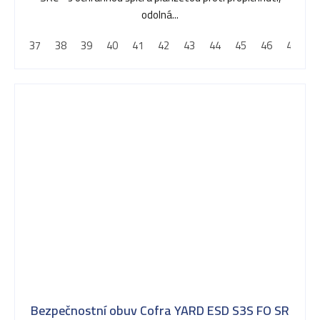
odolná...
37
38
39
40
41
42
43
44
45
46
47
4
Bezpečnostní obuv Cofra YARD ESD S3S FO SR