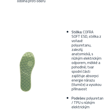
odolná proti oděru
Stélka:
COFRA
SOFT ESD, stélka z
voňavé
polyuretanu,
zalezlý,
anatomická, s
nízkým elektrickým
odporem, měkké a
pohodlné; tvar
spodní části
zajišťuje absorpci
energie nárazu
(tlumiče) a vysokou
přilnavost
Podešev:
polyuretan
/ TPU s nízkým
elektrickým