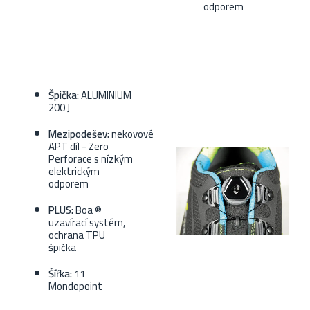
odporem
Špička:
ALUMINIUM
200 J
Mezipodešev:
nekovové
APT díl - Zero
Perforace s nízkým
elektrickým
odporem
PLUS:
Boa ®
uzavírací systém,
ochrana TPU
špička
Šířka:
11
Mondopoint