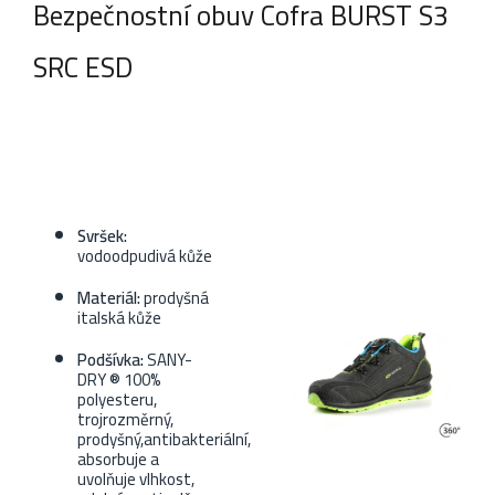
Bezpečnostní obuv Cofra BURST S3
SRC ESD
Svršek:
vodoodpudivá kůže
Materiál:
prodyšná
italská kůže
Podšívka:
SANY-
DRY ® 100%
polyesteru,
trojrozměrný,
prodyšný,antibakteriální,
absorbuje a
uvolňuje vlhkost,