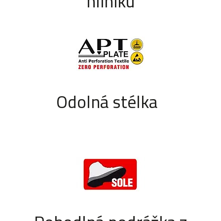
hliníku
Odolná stélka