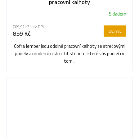
pracovní kalhoty
Skladem
Průměrné
hodnocení
709,92 Kč bez DPH
produktu
DETAIL
859 Kč
je
5,0
Cofra Jember jsou odolné pracovní kalhoty se strečovými
z
panely a moderním slim-fit střihem, které vás podrží i v
5
tom...
hvězdiček.