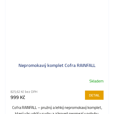
Nepromokavý komplet Cofra RAINFALL
Skladem
825,62 Kč bez DPH
DETAIL
999 Kč
Cofra RAINFALL – pružný a lehký nepromokavý komplet,
který vás udrží v suchu a zároveň neomezí v pohybu.