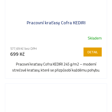
Pracovní kraťasy Cofra KEDIRI
Skladem
Průměrné
hodnocení
577,69 Kč bez DPH
produktu
DETAIL
699 Kč
je
5,0
Pracovní kraťasy Cofra KEDIRI 245 g/m2 – moderní
z
strečové kraťasy, které se přizpůsobí každému pohybu.
5
hvězdiček.