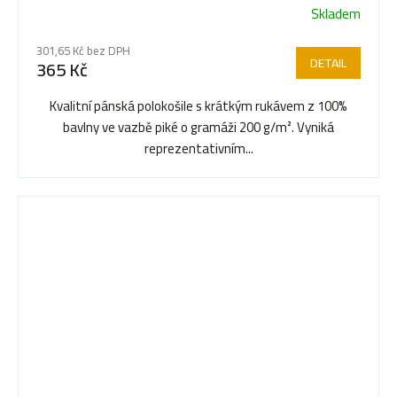
Skladem
Průměrné
hodnocení
301,65 Kč bez DPH
produktu
DETAIL
365 Kč
je
3,5
Kvalitní pánská polokošile s krátkým rukávem z 100%
z
bavlny ve vazbě piké o gramáži 200 g/m². Vyniká
5
reprezentativním...
hvězdiček.