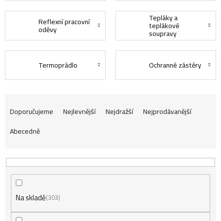
Tepláky a
Reflexní pracovní
teplákové
oděvy
soupravy
Termoprádlo
Ochranné zástěry
Ř
Doporučujeme
Nejlevnější
Nejdražší
Nejprodávanější
Abecedně
a
z
Na skladě
e
303