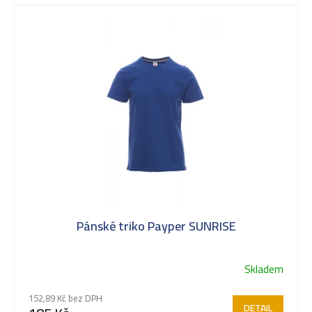
V
ý
p
i
s
Pánské triko Payper SUNRISE
p
Skladem
Průměrné
r
hodnocení
152,89 Kč bez DPH
produktu
DETAIL