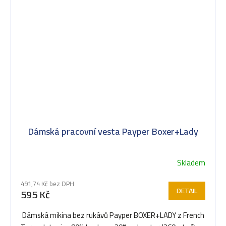
Dámská pracovní vesta Payper Boxer+Lady
Skladem
Průměrné
hodnocení
491,74 Kč bez DPH
produktu
DETAIL
595 Kč
je
5,0
Dámská mikina bez rukávů Payper BOXER+LADY z French
z