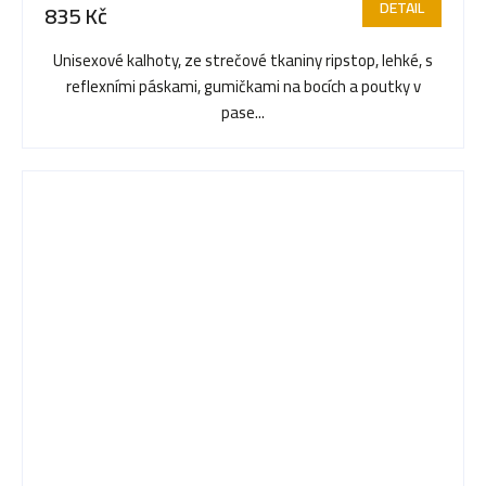
DETAIL
835 Kč
Unisexové kalhoty, ze strečové tkaniny ripstop, lehké, s
reflexními páskami, gumičkami na bocích a poutky v
pase...