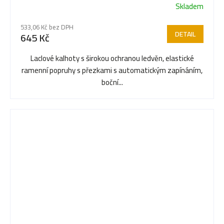
Skladem
Průměrné
hodnocení
533,06 Kč bez DPH
produktu
DETAIL
645 Kč
je
5,0
Laclové kalhoty s širokou ochranou ledvěn, elastické
z
ramenní popruhy s přezkami s automatickým zapínáním,
5
boční...
hvězdiček.