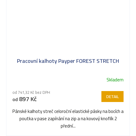
Pracovní kalhoty Payper FOREST STRETCH
Skladem
Průměrné
hodnocení
od 741,32 Kč bez DPH
produktu
DETAIL
897 Kč
od
je
5,0
Pánské kalhoty streč celoroční elastické pásky na bocích a
z
poutka v pase zapínání na zip a na kovový knoflík 2
5
přední...
hvězdiček.