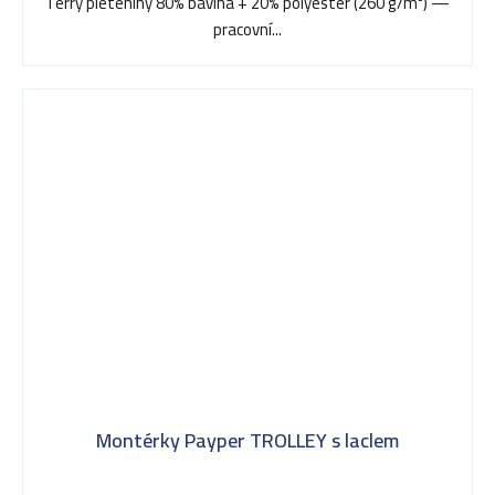
Terry pleteniny 80% bavlna + 20% polyester (260 g/m²) —
5
pracovní...
hvězdiček.
Montérky Payper TROLLEY s laclem