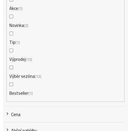
n
Akce
7
í
Novinka
3
Tip
1
p
Výprodej
13
r
Výběr sezóna
12
o
Bestseller
1
d
Cena
u
Akční nabídky