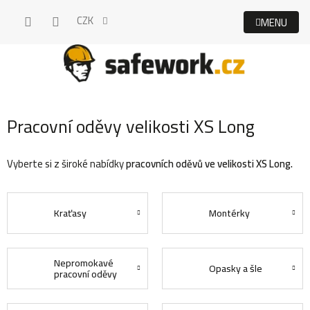
Přejít
CZK
na
obsah
Pracovní oděvy velikosti XS Long
Vyberte si z široké nabídky
pracovních oděvů ve velikosti XS Long.
Kraťasy
Montérky
Nepromokavé
Opasky a šle
pracovní oděvy