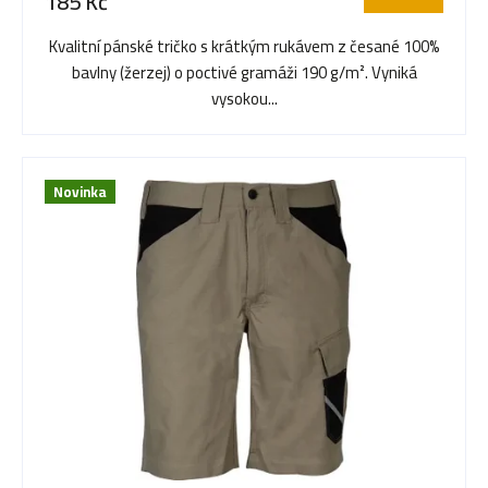
185 Kč
je
o
5,0
Kvalitní pánské tričko s krátkým rukávem z česané 100%
z
bavlny (žerzej) o poctivé gramáži 190 g/m². Vyniká
5
d
vysokou...
hvězdiček.
u
Novinka
k
t
ů