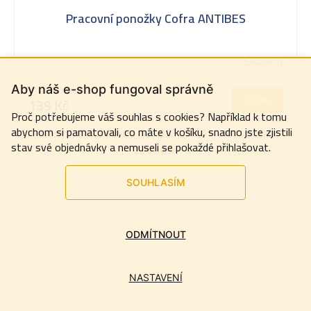
Pracovní ponožky Cofra ANTIBES
Skladem
Aby náš e-shop fungoval správně
114,88 Kč bez DPH
DETAIL
139 Kč
Proč potřebujeme váš souhlas s cookies? Například k tomu
abychom si pamatovali, co máte v košíku, snadno jste zjistili
Pracovní ponožky Cofra ANTIBES CC-001 - 100% Bavlna,
stav své objednávky a nemuseli se pokaždé přihlašovat.
22% nylon
SOUHLASÍM
ODMÍTNOUT
NASTAVENÍ