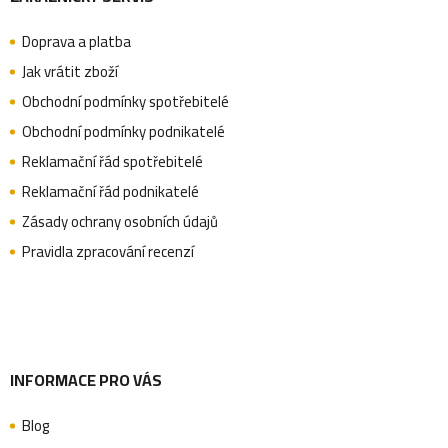
á
Doprava a platba
p
Jak vrátit zboží
Obchodní podmínky spotřebitelé
a
Obchodní podmínky podnikatelé
Reklamační řád spotřebitelé
Reklamační řád podnikatelé
t
Zásady ochrany osobních údajů
Pravidla zpracování recenzí
í
INFORMACE PRO VÁS
Blog