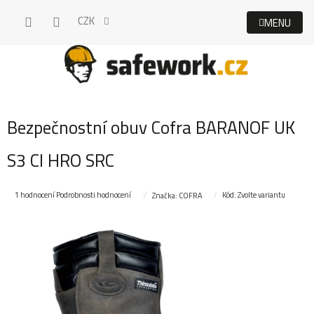
Přejít
CZK
na
obsah
Bezpečnostní obuv Cofra BARANOF UK
S3 CI HRO SRC
Průměrné
1 hodnocení
Podrobnosti hodnocení
Kód:
Zvolte variantu
Značka:
COFRA
hodnocení
produktu
je
5,0
z
5
hvězdiček.