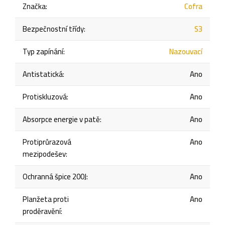
Značka
:
Cofra
Bezpečnostní třídy
:
S3
Typ zapínání
:
Nazouvací
Antistatická
:
Ano
Protiskluzová
:
Ano
Absorpce energie v patě
:
Ano
Protiprůrazová
Ano
mezipodešev
:
Ochranná špice 200J
:
Ano
Planžeta proti
Ano
proděravění
: