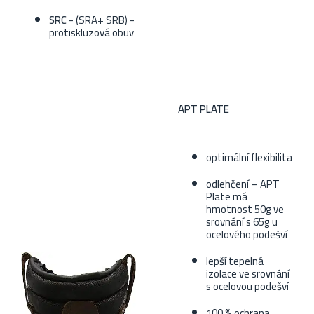
SRC
- (SRA+ SRB) -
protiskluzová obuv
APT PLATE
optimální flexibilita
odlehčení – APT
Plate má
hmotnost 50g ve
srovnání s 65g u
ocelového podešví
lepší tepelná
izolace ve srovnání
s ocelovou podešví
100 % ochrana