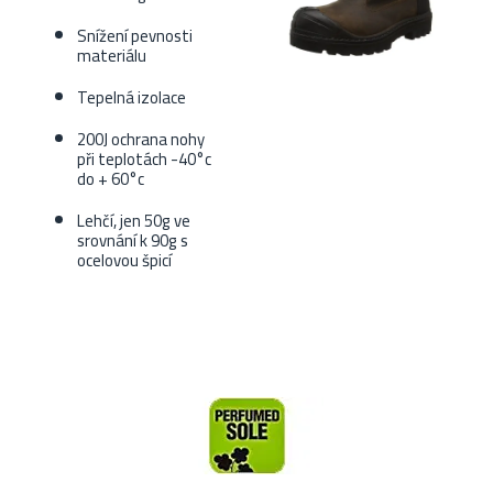
Snížení pevnosti
materiálu
Tepelná izolace
200J ochrana nohy
při teplotách -40°c
do + 60°c
Lehčí, jen 50g ve
srovnání k 90g s
ocelovou špicí