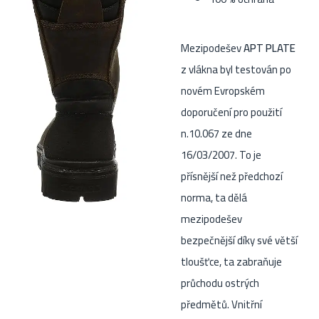
Mezipodešev
APT PLATE
z vlákna byl testován po
novém Evropském
doporučení pro použití
n.10.067 ze dne
16/03/2007. To je
přísnější než předchozí
norma, ta dělá
mezipodešev
bezpečnější díky své větší
tloušťce, ta zabraňuje
průchodu ostrých
předmětů. Vnitřní