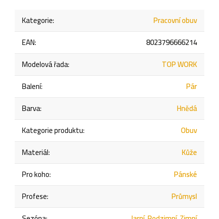
Kategorie
:
Pracovní obuv
EAN
:
8023796666214
Modelová řada
:
TOP WORK
Balení
:
Pár
Barva
:
Hnědá
Kategorie produktu
:
Obuv
Materiál
:
Kůže
Pro koho
:
Pánské
Profese
:
Průmysl
Sezóna
:
Jarní
,
Podzimní
,
Zimní