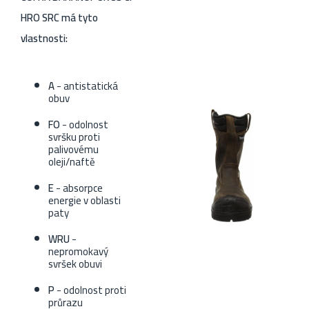
HRO SRC má tyto
vlastnosti:
A
- antistatická
obuv
FO
- odolnost
svršku proti
palivovému
oleji/naftě
E
- absorpce
energie v oblasti
paty
WRU
-
nepromokavý
svršek obuvi
P
- odolnost proti
průrazu