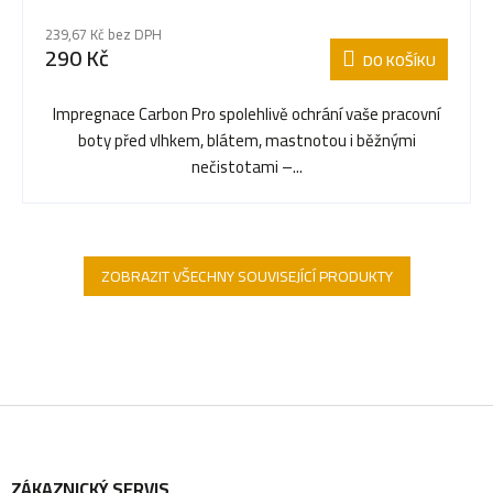
239,67 Kč bez DPH
290 Kč
DO KOŠÍKU
Impregnace Carbon Pro spolehlivě ochrání vaše pracovní
boty před vlhkem, blátem, mastnotou i běžnými
nečistotami –...
ZOBRAZIT VŠECHNY SOUVISEJÍCÍ PRODUKTY
Z
ZÁKAZNICKÝ SERVIS