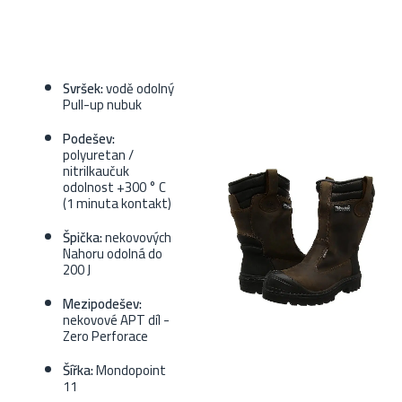
Svršek:
vodě odolný
Pull-up nubuk
Podešev:
polyuretan /
nitrilkaučuk
odolnost +300 ° C
(1 minuta kontakt)
Špička:
nekovových
Nahoru odolná do
200 J
Mezipodešev:
nekovové APT díl -
Zero Perforace
Šířka:
Mondopoint
11