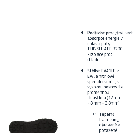
Podšívka:
prodyšná
texti
absorpce energie v
oblasti paty,
THINSULATE B200
- izolace proti
chladu.
Stélka:
EVANIT, z
EVA a nitrilové
speciální směsi, s
vysokou nosností a
proměnnou
tloušťkou (12 mm
- 8 mm - 3,8mm)
Tepelně
tvarovaný,
děrované a
potažené