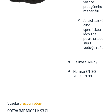
vysoce
prodyšného
materiálu
Antistatické
díky
specifickou
léčbu na
povrchu a do
švů z
vodivých přízí
Velikost:
40-47
Norma: EN ISO
20345:2011
Vysoká
pracovní obuv
COFRA BARANOF UK S3 CI