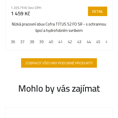
1 205,79 Kč bez DPH
DETAIL
1 459 Kč
Nízká pracovní obuv Cofra TITUS S2 FO SR - s ochrannou
špicí a hydrofobním svrškem
36
37
38
39
40
41
42
43
44
45
46
4
ZOBRAZIT VŠECHNY PODOBNÉ PRODUKTY
Mohlo by vás zajímat