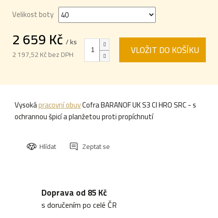
Velikost boty
2 659 Kč
/ ks
VLOŽIT DO KOŠÍKU
2 197,52 Kč bez DPH
Měrná
cena:
Vysoká
pracovní obuv
Cofra BARANOF UK S3 CI HRO SRC - s
ochrannou špicí a planžetou proti propíchnutí
Hlídat
Zeptat se
Doprava od 85 Kč
s doručením po celé ČR