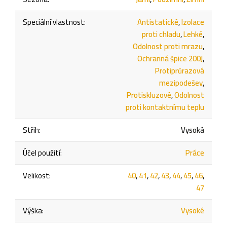
Speciální vlastnost
:
Antistatické
,
Izolace
proti chladu
,
Lehké
,
Odolnost proti mrazu
,
Ochranná špice 200J
,
Protiprůrazová
mezipodešev
,
Protiskluzové
,
Odolnost
proti kontaktnímu teplu
Střih
:
Vysoká
Účel použití
:
Práce
Velikost
:
40
,
41
,
42
,
43
,
44
,
45
,
46
,
47
Výška
:
Vysoké