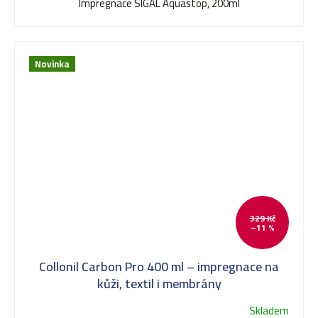
Impregnace SIGAL Aquastop, 200ml
Novinka
329 Kč
–11 %
Collonil Carbon Pro 400 ml – impregnace na
kůži, textil i membrány
Skladem