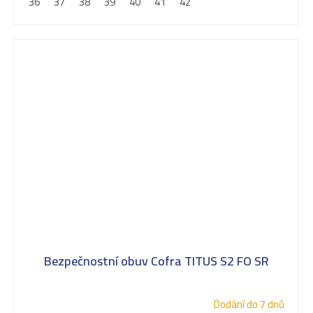
36
37
38
39
40
41
42
Bezpečnostní obuv Cofra TITUS S2 FO SR
Dodání do 7 dnů