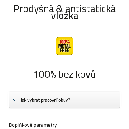
Prodyšná & antistatická
vložka
100% bez kovů
Jak vybrat pracovní obuv?
Doplňkové parametry