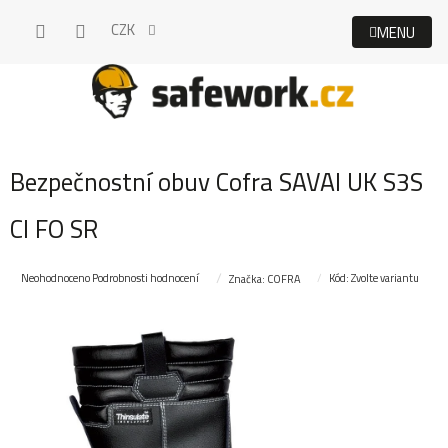
Přejít
CZK
na
obsah
Bezpečnostní obuv Cofra SAVAI UK S3S
CI FO SR
Průměrné
Neohodnoceno
Podrobnosti hodnocení
Kód:
Zvolte variantu
Značka:
COFRA
hodnocení
produktu
je
0,0
z
5
hvězdiček.