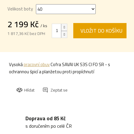
Velikost boty
2 199 Kč
/ ks
VLOŽIT DO KOŠÍKU
1 817,36 Kč bez DPH
Měrná
cena:
Vysoká
pracovní obuv
Cofra SAVAI UK S3S CI FO SR - s
ochrannou špicí a planžetou proti propíchnutí
Hlídat
Zeptat se
Doprava od 85 Kč
s doručením po celé ČR