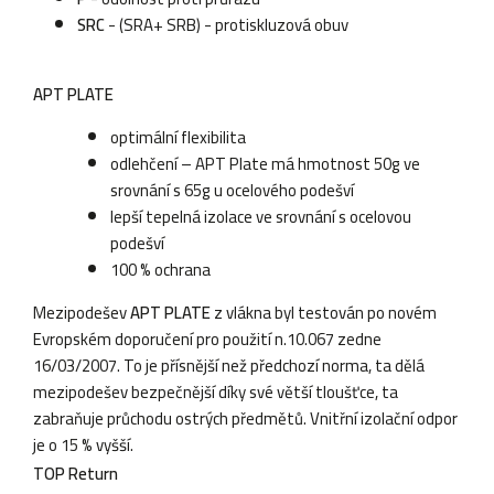
SRC
- (SRA+ SRB) - protiskluzová obuv
APT PLATE
optimální flexibilita
odlehčení – APT Plate má hmotnost 50g ve
srovnání s 65g u ocelového podešví
lepší tepelná izolace ve srovnání s ocelovou
podešví
100 % ochrana
Mezipodešev
APT PLATE
z vlákna byl testován po novém
Evropském doporučení pro použití n.10.067 zedne
16/03/2007. To je přísnější než předchozí norma, ta dělá
mezipodešev bezpečnější díky své větší tloušťce, ta
zabraňuje průchodu ostrých předmětů. Vnitřní izolační odpor
je o 15 % vyšší.
TOP Return