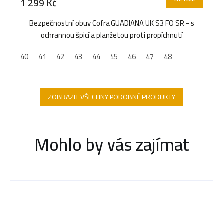
1 299 Kč
Bezpečnostní obuv Cofra GUADIANA UK S3 FO SR - s
ochrannou špicí a planžetou proti propíchnutí
40
41
42
43
44
45
46
47
48
ZOBRAZIT VŠECHNY PODOBNÉ PRODUKTY
Mohlo by vás zajímat