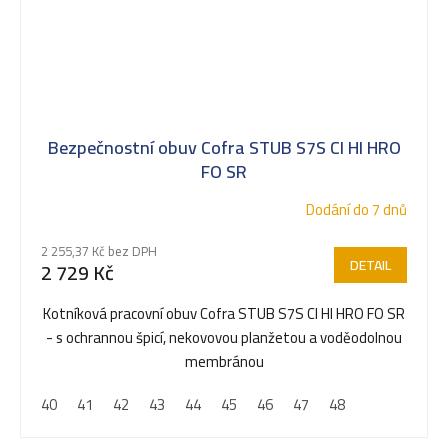
Bezpečnostní obuv Cofra STUB S7S CI HI HRO
FO SR
Dodání do 7 dnů
2 255,37 Kč bez DPH
DETAIL
2 729 Kč
Kotníková pracovní obuv Cofra STUB S7S CI HI HRO FO SR
- s ochrannou špicí, nekovovou planžetou a voděodolnou
membránou
40
41
42
43
44
45
46
47
48