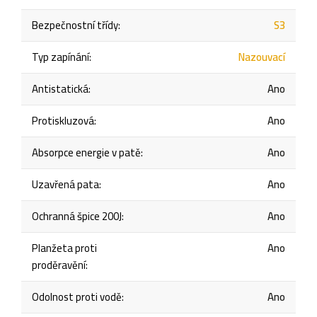
Bezpečnostní třídy
:
S3
Typ zapínání
:
Nazouvací
Antistatická
:
Ano
Protiskluzová
:
Ano
Absorpce energie v patě
:
Ano
Uzavřená pata
:
Ano
Ochranná špice 200J
:
Ano
Planžeta proti
Ano
proděravění
:
Odolnost proti vodě
:
Ano