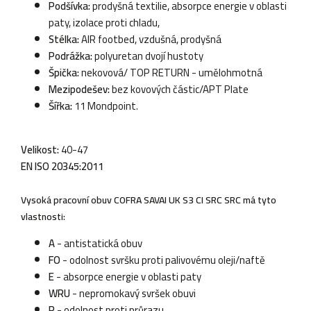
Podšívka:
prodyšná textilie, absorpce energie v oblasti
paty, izolace proti chladu,
Stélka:
AIR footbed, vzdušná, prodyšná
Podrážka:
polyuretan dvojí hustoty
Špička:
nekovová/ TOP RETURN - umělohmotná
Mezipodešev:
bez kovových částic/APT Plate
Šířka:
11 Mondpoint.
Velikost:
40-47
EN ISO 20345:2011
Vysoká pracovní obuv COFRA SAVAI UK S3 CI SRC SRC má tyto
vlastnosti:
A
- antistatická obuv
FO
- odolnost svršku proti palivovému oleji/naftě
E
- absorpce energie v oblasti paty
WRU
- nepromokavý svršek obuvi
P
- odolnost proti průrazu