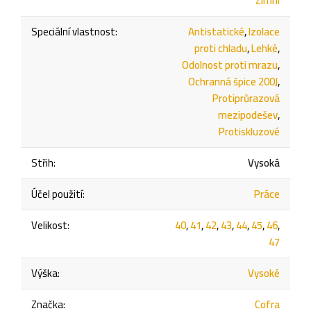
Zimní
Speciální vlastnost
:
Antistatické
,
Izolace
proti chladu
,
Lehké
,
Odolnost proti mrazu
,
Ochranná špice 200J
,
Protiprůrazová
mezipodešev
,
Protiskluzové
Střih
:
Vysoká
Účel použití
:
Práce
Velikost
:
40
,
41
,
42
,
43
,
44
,
45
,
46
,
47
Výška
:
Vysoké
Značka
:
Cofra