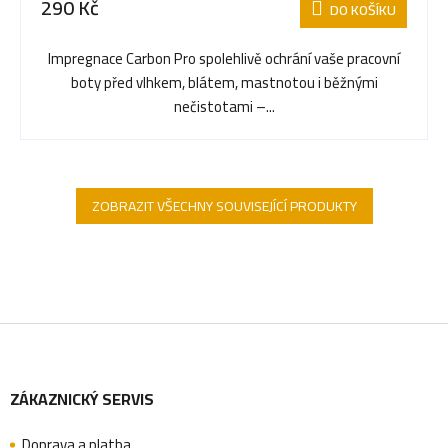
290 Kč
DO KOŠÍKU
Impregnace Carbon Pro spolehlivě ochrání vaše pracovní
boty před vlhkem, blátem, mastnotou i běžnými
nečistotami –...
ZOBRAZIT VŠECHNY SOUVISEJÍCÍ PRODUKTY
Z
ZÁKAZNICKÝ SERVIS
á
Doprava a platba