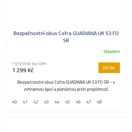
Bezpečnostní obuv Cofra GUADIANA UK S3 FO
SR
Skladem
1 073,55 Kč bez DPH
DETAIL
1 299 Kč
Bezpečnostní obuv Cofra GUADIANA UK S3 FO SR - s
ochrannou špicí a planžetou proti propíchnutí
40
41
42
43
44
45
46
47
48