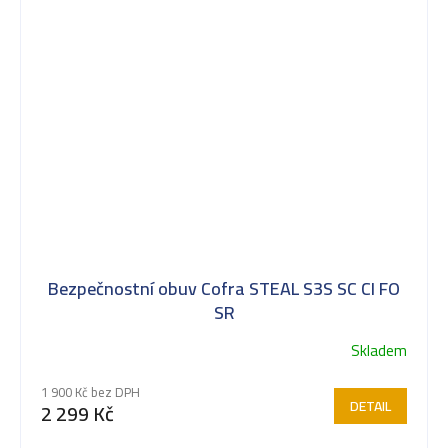
Bezpečnostní obuv Cofra STEAL S3S SC CI FO
SR
Skladem
Průměrné
hodnocení
1 900 Kč bez DPH
produktu
DETAIL
2 299 Kč
je