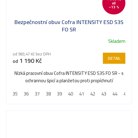
až
–13 %
Bezpečnostní obuv Cofra INTENSITY ESD S3S
FO SR
Skladem
od 983,47 Kč bez DPH
DETAIL
1 190 Kč
od
Nízká pracovní obuv Cofra INTENSITY ESD S3S FO SR - s
ochrannou špicí a planžetou proti propíchnutí
35
36
37
38
39
40
41
42
43
44
45
4