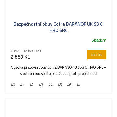
Bezpečnostní obuv Cofra BARANOF UK S3 CI
HRO SRC
Skladem
Průměrné
hodnocení
2 197,52 Kč bez DPH
produktu
DETAIL
2 659 Kč
je
5,0
Vysoká pracovní obuv Cofra BARANOF UK S3 CI HRO SRC -
z
s ochrannou špicí a planžetou proti propíchnutí
5
40
41
42
43
44
45
46
47
hvězdiček.