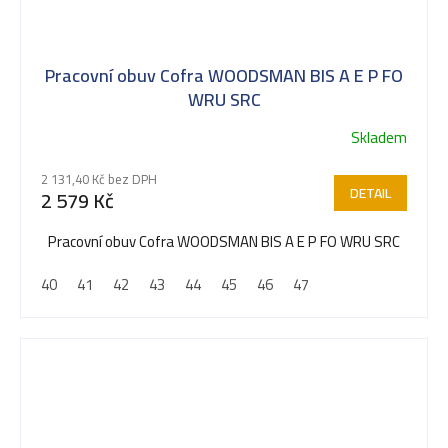
Pracovní obuv Cofra WOODSMAN BIS A E P FO
WRU SRC
Skladem
Průměrné
hodnocení
2 131,40 Kč bez DPH
produktu
DETAIL
2 579 Kč
je
5,0
Pracovní obuv Cofra WOODSMAN BIS A E P FO WRU SRC
z
40
41
42
43
44
45
46
47
5
hvězdiček.