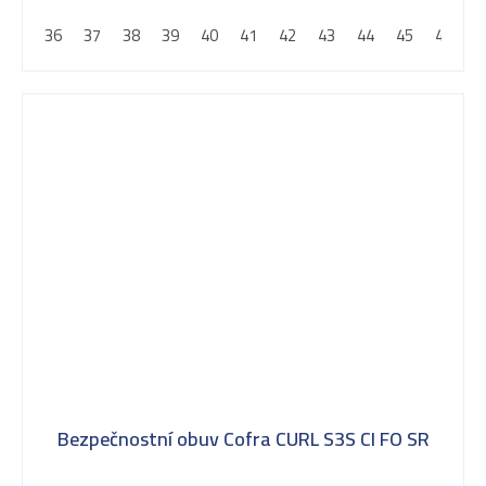
5
36
37
38
39
40
41
42
43
44
45
46
4
hvězdiček.
Bezpečnostní obuv Cofra CURL S3S CI FO SR