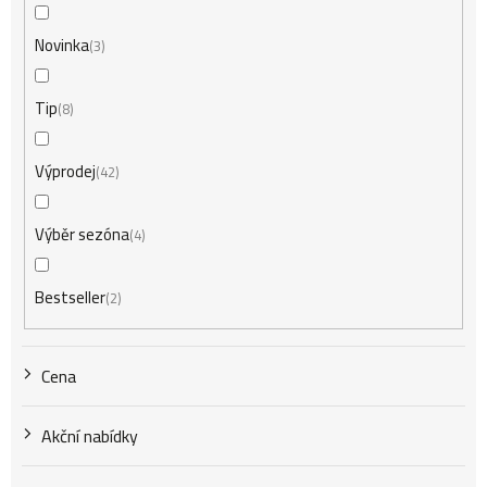
í
Novinka
3
Tip
8
p
Výprodej
42
r
Výběr sezóna
4
o
Bestseller
2
d
Cena
u
Akční nabídky