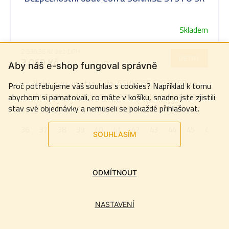
Skladem
2 536,36 Kč bez DPH
DETAIL
3 069 Kč
Aby náš e-shop fungoval správně
Nízká pracovní obuv Cofra SSUNRISE S7S FO SR - s
Proč potřebujeme váš souhlas s cookies? Například k tomu
ochrannou špicí, nekovovou planžetou a voděodolnou
abychom si pamatovali, co máte v košíku, snadno jste zjistili
membránou
stav své objednávky a nemuseli se pokaždé přihlašovat.
36
37
38
39
40
41
42
43
44
45
46
4
SOUHLASÍM
ODMÍTNOUT
NASTAVENÍ