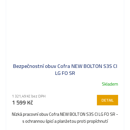
Bezpečnostní obuv Cofra NEW BOLTON S3S CI
LG FO SR
Skladem
1 321,49 Kč bez DPH
DETAIL
1 599 Kč
Nízká pracovní obuv Cofra NEW BOLTON S3S CI LG FO SR -
s ochrannou špicí a planžetou proti propíchnutí