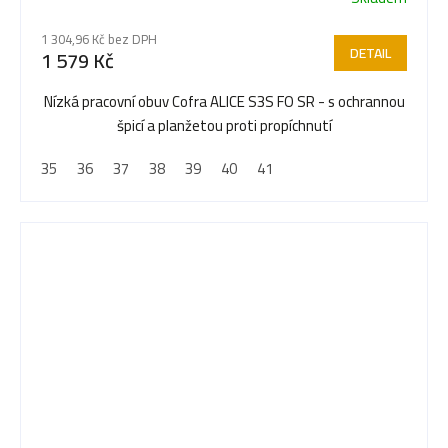
1 304,96 Kč bez DPH
DETAIL
1 579 Kč
Nízká pracovní obuv Cofra ALICE S3S FO SR - s ochrannou
špicí a planžetou proti propíchnutí
35
36
37
38
39
40
41