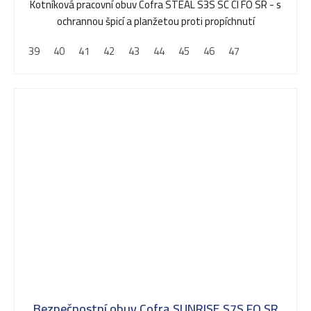
5,0
Kotníková pracovní obuv Cofra STEAL S3S SC CI FO SR - s
z
ochrannou špicí a planžetou proti propíchnutí
5
39
40
41
42
43
44
45
46
47
hvězdiček.
Bezpečnostní obuv Cofra SUNRISE S7S FO SR