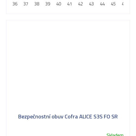
36
37
38
39
40
41
42
43
44
45
46
4
Bezpečnostní obuv Cofra ALICE S3S FO SR
Skladem