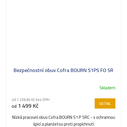
Bezpečnostní obuv Cofra BOURN S1PS FO SR
Skladem
Průměrné
hodnocení
od 1 238,84 Kč bez DPH
produktu
DETAIL
1 499 Kč
od
je
5,0
Nízká pracovní obuv Cofra BOURN S1 P SRC - s ochrannou
z
špicí a planžetou proti propíchnutí