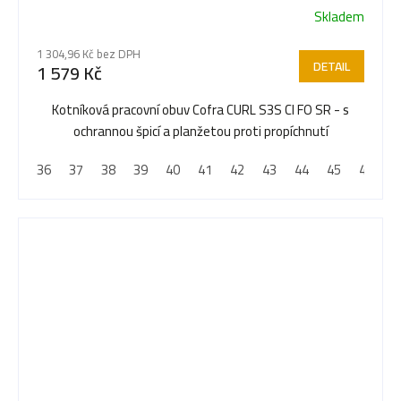
Skladem
1 304,96 Kč bez DPH
DETAIL
1 579 Kč
Kotníková pracovní obuv Cofra CURL S3S CI FO SR - s
ochrannou špicí a planžetou proti propíchnutí
36
37
38
39
40
41
42
43
44
45
46
4