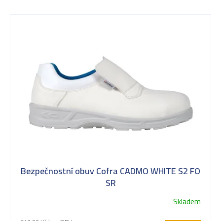
V
ý
p
i
s
Bezpečnostní obuv Cofra CADMO WHITE S2 FO
p
SR
Skladem
r