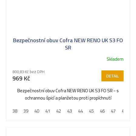
Bezpečnostní obuv Cofra NEW RENO UK S3 FO
SR
Skladem
Průměrné
hodnocení
800,83 Kč bez DPH
produktu
DETAIL
969 Kč
je
5,0
Bezpečnostní obuv Cofra NEW RENO UK S3 FO SR - s
z
ochrannou špicí a planžetou proti propíchnutí
5
38
39
40
41
42
43
44
45
46
47
48
hvězdiček.