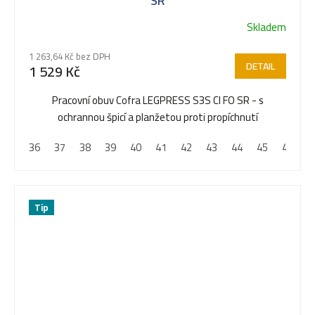
SR
Skladem
1 263,64 Kč bez DPH
DETAIL
1 529 Kč
Pracovní obuv Cofra LEGPRESS S3S CI FO SR - s
ochrannou špicí a planžetou proti propíchnutí
36
37
38
39
40
41
42
43
44
45
46
4
Tip