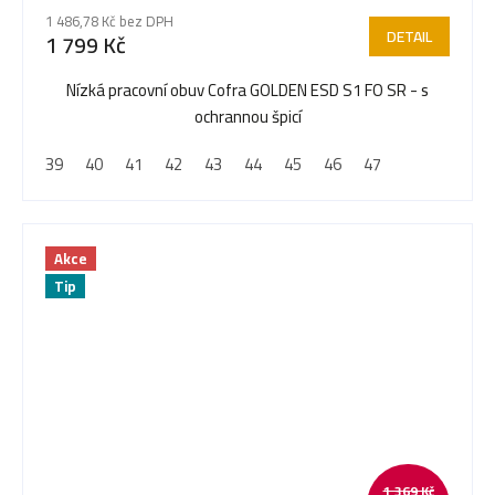
1 486,78 Kč bez DPH
DETAIL
1 799 Kč
Nízká pracovní obuv Cofra GOLDEN ESD S1 FO SR - s
ochrannou špicí
39
40
41
42
43
44
45
46
47
Akce
Tip
1 369 Kč