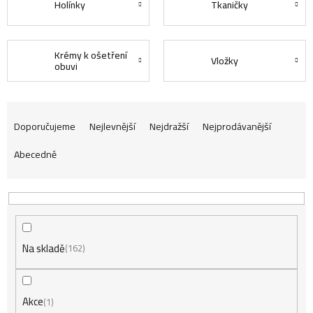
Holínky
Tkaničky
Krémy k ošetření
Vložky
obuvi
Ř
Doporučujeme
Nejlevnější
Nejdražší
Nejprodávanější
Abecedně
a
z
Na skladě
e
162
n
Akce
1