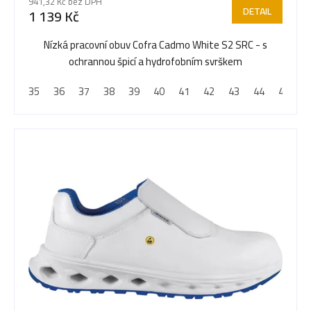
941,32 Kč bez DPH
DETAIL
1 139 Kč
o
Nízká pracovní obuv Cofra Cadmo White S2 SRC - s
ochrannou špicí a hydrofobním svrškem
d
35
36
37
38
39
40
41
42
43
44
45
4
u
k
t
ů