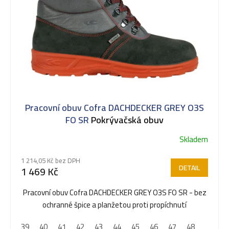
Pracovní obuv Cofra DACHDECKER GREY O3S
FO SR
Pokrývačská obuv
Skladem
1 214,05 Kč bez DPH
DETAIL
1 469 Kč
Pracovní obuv Cofra DACHDECKER GREY O3S FO SR - bez
ochranné špice a planžetou proti propíchnutí
39
40
41
42
43
44
45
46
47
48