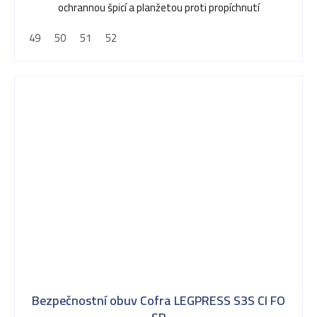
ochrannou špicí a planžetou proti propíchnutí
49
50
51
52
Bezpečnostní obuv Cofra LEGPRESS S3S CI FO