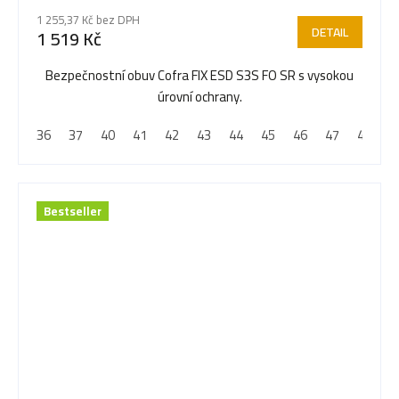
1 255,37 Kč bez DPH
DETAIL
1 519 Kč
Bezpečnostní obuv Cofra FIX ESD S3S FO SR s vysokou
úrovní ochrany.
36
37
40
41
42
43
44
45
46
47
48
Bestseller