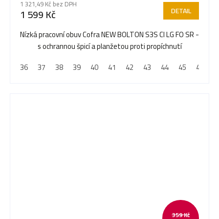
1 321,49 Kč bez DPH
DETAIL
1 599 Kč
Nízká pracovní obuv Cofra NEW BOLTON S3S CI LG FO SR -
s ochrannou špicí a planžetou proti propíchnutí
36
37
38
39
40
41
42
43
44
45
46
4
359 Kč