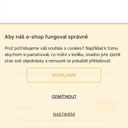
Aby náš e-shop fungoval správně
Proč potřebujeme váš souhlas s cookies? Například k tomu
abychom si pamatovali, co máte v košíku, snadno jste zjistili
stav své objednávky a nemuseli se pokaždé přihlašovat.
Bezpečnostní obuv Cofra STEAL S3S SC CI FO
SOUHLASÍM
SR
Skladem
Průměrné
ODMÍTNOUT
hodnocení
1 900 Kč bez DPH
produktu
DETAIL
2 299 Kč
je
NASTAVENÍ
5,0
Kotníková pracovní obuv Cofra STEAL S3S SC CI FO SR - s
z
ochrannou špicí a planžetou proti propíchnutí