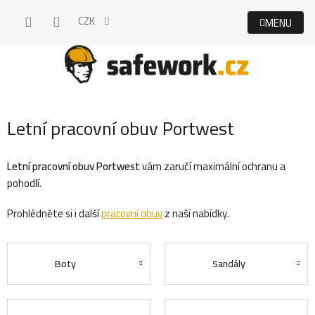
Přejít
CZK
na
obsah
Letní pracovní obuv Portwest
Letní pracovní obuv Portwest
vám zaručí maximální ochranu a
pohodlí.
Prohlédněte si i další
pracovní obuv
z naší nabídky.
Boty
Sandály