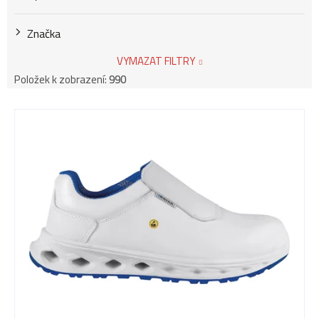
Značka
VYMAZAT FILTRY
Položek k zobrazení:
990
V
ý
p
i
s