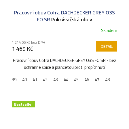
Pracovní obuv Cofra DACHDECKER GREY O3S
FO SR
Pokrývačská obuv
Skladem
1 214,05 Kč bez DPH
DETAIL
1 469 Kč
Pracovní obuv Cofra DACHDECKER GREY O3S FO SR - bez
ochranné špice a planžetou proti propíchnutí
39
40
41
42
43
44
45
46
47
48
Bestseller