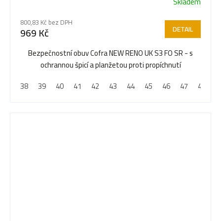
Skladem
Průměrné
hodnocení
800,83 Kč bez DPH
produktu
DETAIL
969 Kč
je
5,0
Bezpečnostní obuv Cofra NEW RENO UK S3 FO SR - s
z
ochrannou špicí a planžetou proti propíchnutí
5
38
39
40
41
42
43
44
45
46
47
48
hvězdiček.