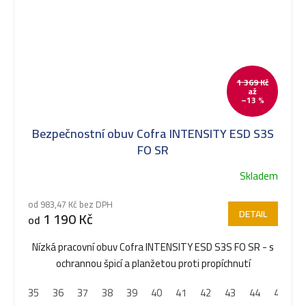
1 369 Kč
až
–13 %
Bezpečnostní obuv Cofra INTENSITY ESD S3S
FO SR
Skladem
od 983,47 Kč bez DPH
DETAIL
1 190 Kč
od
Nízká pracovní obuv Cofra INTENSITY ESD S3S FO SR - s
ochrannou špicí a planžetou proti propíchnutí
35
36
37
38
39
40
41
42
43
44
45
4