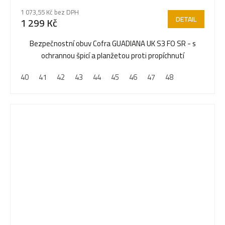
1 073,55 Kč bez DPH
DETAIL
1 299 Kč
Bezpečnostní obuv Cofra GUADIANA UK S3 FO SR - s
ochrannou špicí a planžetou proti propíchnutí
40
41
42
43
44
45
46
47
48