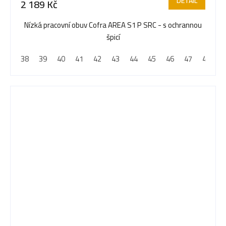
DETAIL
2 189 Kč
Nízká pracovní obuv Cofra AREA S1 P SRC - s ochrannou
špicí
38
39
40
41
42
43
44
45
46
47
48