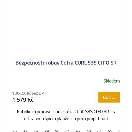
Bezpečnostní obuv Cofra CURL S3S CI FO SR
Skladem
1 304,96 Kč bez DPH
DETAIL
1 579 Kč
Kotníková pracovní obuv Cofra CURL S3S CI FO SR - s
ochrannou špicí a planžetou proti propíchnutí
36
37
38
39
40
41
42
43
44
45
46
4