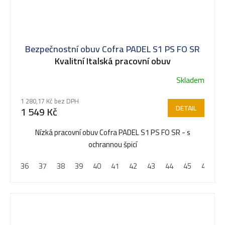
Bezpečnostní obuv Cofra PADEL S1 PS FO SR
Kvalitní Italská pracovní obuv
Skladem
1 280,17 Kč bez DPH
DETAIL
1 549 Kč
Nízká pracovní obuv Cofra PADEL S1 PS FO SR - s
ochrannou špicí
36
37
38
39
40
41
42
43
44
45
46
4