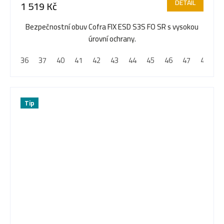
DETAIL
1 519 Kč
Bezpečnostní obuv Cofra FIX ESD S3S FO SR s vysokou
úrovní ochrany.
36
37
40
41
42
43
44
45
46
47
48
Tip