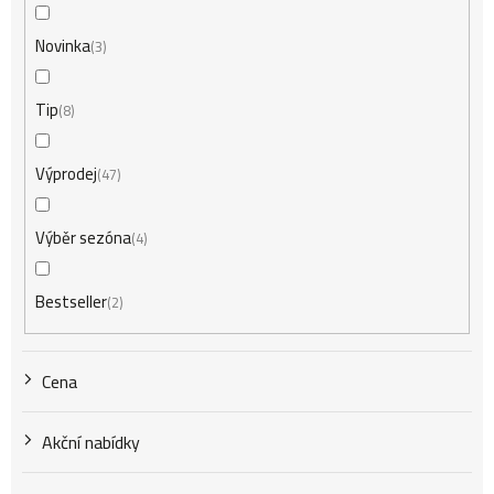
í
Novinka
3
Tip
8
p
Výprodej
47
r
Výběr sezóna
4
o
Bestseller
2
d
Cena
u
Akční nabídky