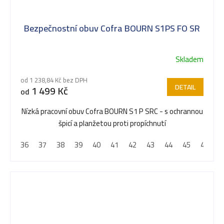
Bezpečnostní obuv Cofra BOURN S1PS FO SR
Skladem
Průměrné
hodnocení
od 1 238,84 Kč bez DPH
produktu
DETAIL
1 499 Kč
od
je
5,0
Nízká pracovní obuv Cofra BOURN S1 P SRC - s ochrannou
z
špicí a planžetou proti propíchnutí
5
36
37
38
39
40
41
42
43
44
45
46
4
hvězdiček.