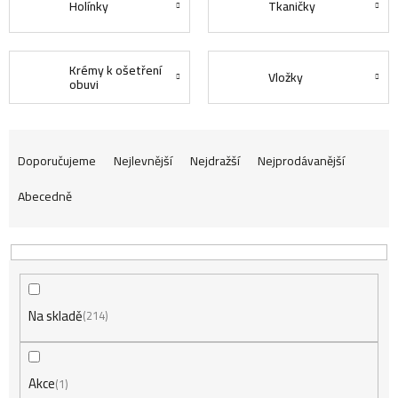
Holínky
Tkaničky
Krémy k ošetření
Vložky
obuvi
Ř
Doporučujeme
Nejlevnější
Nejdražší
Nejprodávanější
Abecedně
a
z
Na skladě
e
214
n
Akce
1