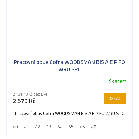
Pracovní obuv Cofra WOODSMAN BIS A E P FO
WRU SRC
Skladem
Průměrné
hodnocení
2 131,40 Kč bez DPH
produktu
DETAIL
2 579 Kč
je
5,0
Pracovní obuv Cofra WOODSMAN BIS A E P FO WRU SRC
z
40
41
42
43
44
45
46
47
5
hvězdiček.