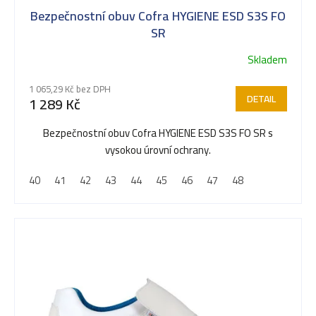
Bezpečnostní obuv Cofra HYGIENE ESD S3S FO
p
SR
Skladem
r
1 065,29 Kč bez DPH
DETAIL
1 289 Kč
o
Bezpečnostní obuv Cofra HYGIENE ESD S3S FO SR s
vysokou úrovní ochrany.
d
40
41
42
43
44
45
46
47
48
u
k