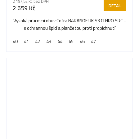
2 197,52 Kč bez DPH
produktu
DETAIL
2 659 Kč
je
5,0
Vysoká pracovní obuv Cofra BARANOF UK S3 CI HRO SRC -
z
s ochrannou špicí a planžetou proti propíchnutí
5
40
41
42
43
44
45
46
47
hvězdiček.