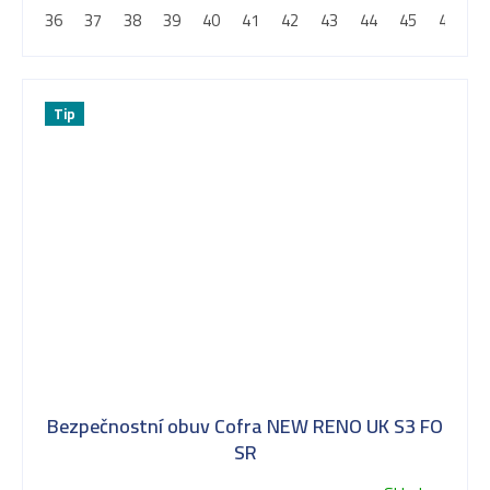
36
37
38
39
40
41
42
43
44
45
46
4
Tip
Bezpečnostní obuv Cofra NEW RENO UK S3 FO
SR