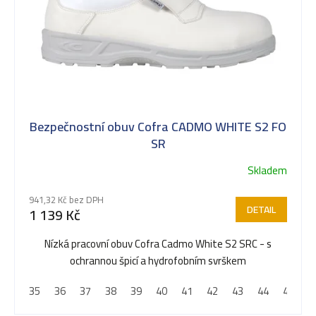
t
ů
Bezpečnostní obuv Cofra CADMO WHITE S2 FO
SR
Skladem
941,32 Kč bez DPH
DETAIL
1 139 Kč
Nízká pracovní obuv Cofra Cadmo White S2 SRC - s
ochrannou špicí a hydrofobním svrškem
35
36
37
38
39
40
41
42
43
44
45
4