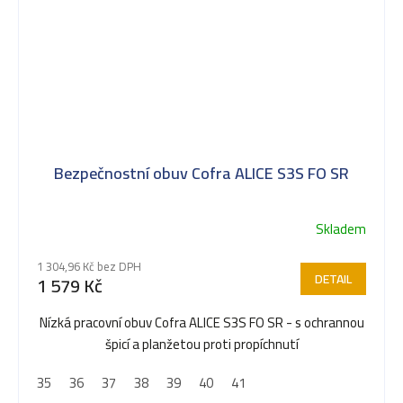
Bezpečnostní obuv Cofra ALICE S3S FO SR
Skladem
1 304,96 Kč bez DPH
DETAIL
1 579 Kč
Nízká pracovní obuv Cofra ALICE S3S FO SR - s ochrannou
špicí a planžetou proti propíchnutí
35
36
37
38
39
40
41