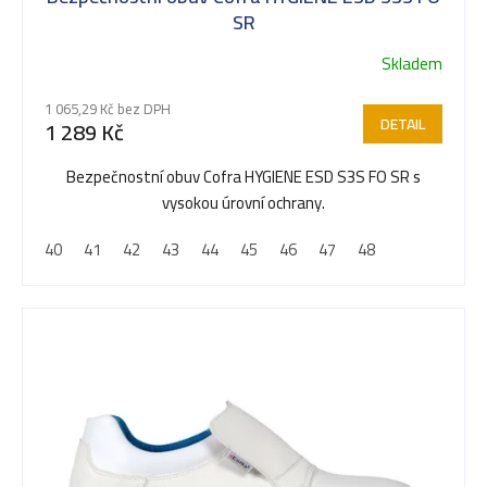
p
SR
Skladem
r
1 065,29 Kč bez DPH
DETAIL
1 289 Kč
o
Bezpečnostní obuv Cofra HYGIENE ESD S3S FO SR s
vysokou úrovní ochrany.
d
40
41
42
43
44
45
46
47
48
u
k
t