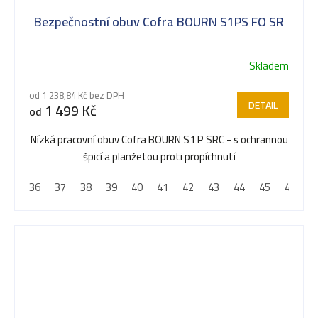
Bezpečnostní obuv Cofra BOURN S1PS FO SR
Skladem
Průměrné
hodnocení
od 1 238,84 Kč bez DPH
produktu
DETAIL
1 499 Kč
od
je
5,0
Nízká pracovní obuv Cofra BOURN S1 P SRC - s ochrannou
z
špicí a planžetou proti propíchnutí
5
36
37
38
39
40
41
42
43
44
45
46
4
hvězdiček.