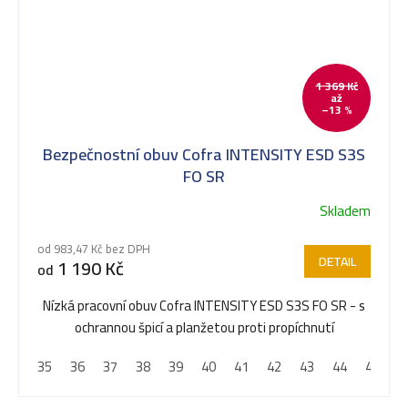
1 369 Kč
až
–13 %
Bezpečnostní obuv Cofra INTENSITY ESD S3S
FO SR
Skladem
od 983,47 Kč bez DPH
DETAIL
1 190 Kč
od
Nízká pracovní obuv Cofra INTENSITY ESD S3S FO SR - s
ochrannou špicí a planžetou proti propíchnutí
35
36
37
38
39
40
41
42
43
44
45
4