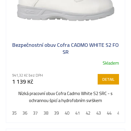
ů
Bezpečnostní obuv Cofra CADMO WHITE S2 FO
SR
Skladem
941,32 Kč bez DPH
DETAIL
1 139 Kč
Nízká pracovní obuv Cofra Cadmo White S2 SRC - s
ochrannou špicí a hydrofobním svrškem
35
36
37
38
39
40
41
42
43
44
45
4