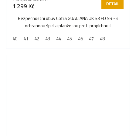
DETAIL
1 299 Kč
Bezpečnostní obuv Cofra GUADIANA UK S3 FO SR - s
ochrannou špicí a planžetou proti propíchnutí
40
41
42
43
44
45
46
47
48