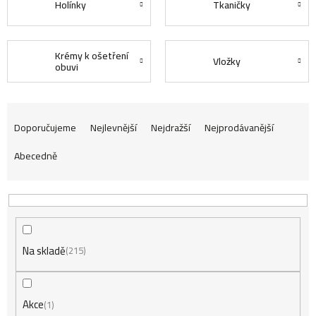
Holínky
Tkaničky
Krémy k ošetření
Vložky
obuvi
Ř
Doporučujeme
Nejlevnější
Nejdražší
Nejprodávanější
Abecedně
a
z
Na skladě
e
215
n
Akce
1