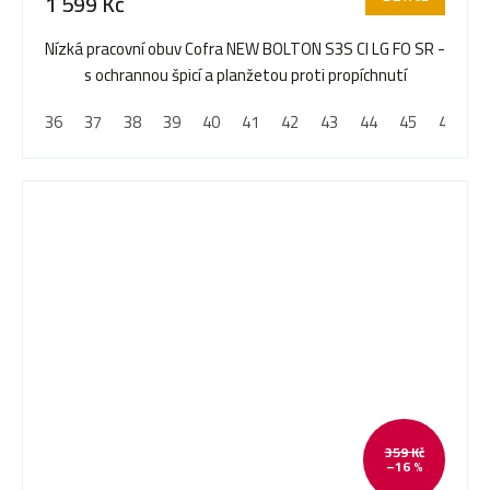
1 599 Kč
Nízká pracovní obuv Cofra NEW BOLTON S3S CI LG FO SR -
s ochrannou špicí a planžetou proti propíchnutí
36
37
38
39
40
41
42
43
44
45
46
4
359 Kč
–16 %