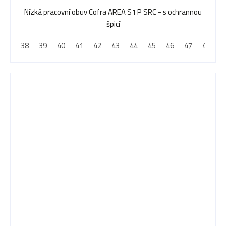
Nízká pracovní obuv Cofra AREA S1 P SRC - s ochrannou
špicí
38
39
40
41
42
43
44
45
46
47
48