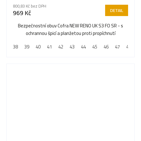
hodnocení
800,83 Kč bez DPH
produktu
DETAIL
969 Kč
je
5,0
Bezpečnostní obuv Cofra NEW RENO UK S3 FO SR - s
z
ochrannou špicí a planžetou proti propíchnutí
5
38
39
40
41
42
43
44
45
46
47
48
hvězdiček.