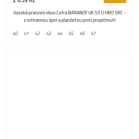
je
5,0
Vysoká pracovní obuv Cofra BARANOF UK S3 CI HRO SRC -
z
s ochrannou špicí a planžetou proti propíchnutí
5
40
41
42
43
44
45
46
47
hvězdiček.