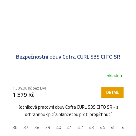
Bezpečnostní obuv Cofra CURL S3S CI FO SR
Skladem
1 304,96 Kč bez DPH
DETAIL
1 579 Kč
Kotníková pracovní obuv Cofra CURL S3S CI FO SR - s
ochrannou špicí a planžetou proti propíchnutí
36
37
38
39
40
41
42
43
44
45
46
4