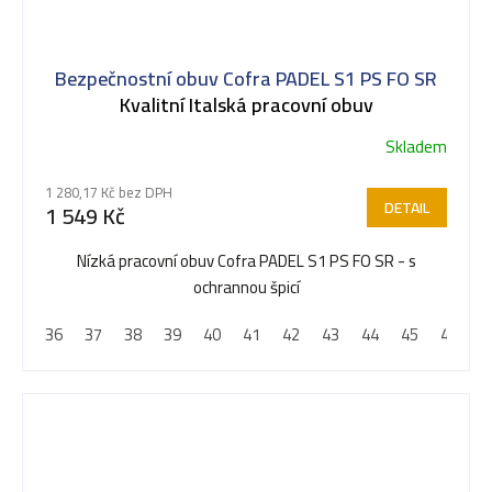
Bezpečnostní obuv Cofra PADEL S1 PS FO SR
Kvalitní Italská pracovní obuv
Skladem
1 280,17 Kč bez DPH
DETAIL
1 549 Kč
Nízká pracovní obuv Cofra PADEL S1 PS FO SR - s
ochrannou špicí
36
37
38
39
40
41
42
43
44
45
46
4