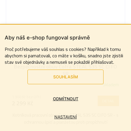
Aby náš e-shop fungoval správně
Proč potřebujeme váš souhlas s cookies? Například k tomu
abychom si pamatovali, co máte v košíku, snadno jste zjistili
stav své objednávky a nemuseli se pokaždé přihlašovat.
Bezpečnostní obuv Cofra STEAL S3S SC CI FO
SR
SOUHLASÍM
Skladem
Průměrné
hodnocení
1 900 Kč bez DPH
produktu
ODMÍTNOUT
DETAIL
2 299 Kč
je
5,0
Kotníková pracovní obuv Cofra STEAL S3S SC CI FO SR - s
NASTAVENÍ
z
ochrannou špicí a planžetou proti propíchnutí
5