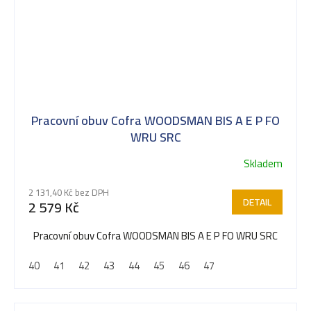
Pracovní obuv Cofra WOODSMAN BIS A E P FO
WRU SRC
Skladem
Průměrné
hodnocení
2 131,40 Kč bez DPH
produktu
DETAIL
2 579 Kč
je
5,0
Pracovní obuv Cofra WOODSMAN BIS A E P FO WRU SRC
z
40
41
42
43
44
45
46
47
5
hvězdiček.