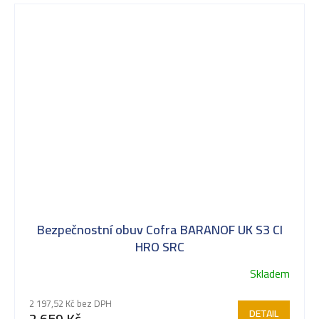
Bezpečnostní obuv Cofra BARANOF UK S3 CI
HRO SRC
Skladem
Průměrné
hodnocení
2 197,52 Kč bez DPH
produktu
DETAIL
2 659 Kč