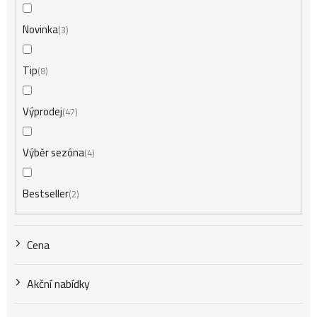
í
Novinka
3
Tip
8
p
Výprodej
47
r
Výběr sezóna
4
o
Bestseller
2
d
Cena
u
Akční nabídky