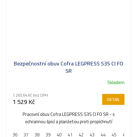
Bezpečnostní obuv Cofra LEGPRESS S3S CI FO
SR
Skladem
1 263,64 Kč bez DPH
DETAIL
1 529 Kč
Pracovní obuv Cofra LEGPRESS S3S CI FO SR - s
ochrannou špicí a planžetou proti propíchnutí
36
37
38
39
40
41
42
43
44
45
46
4