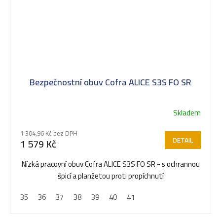
Bezpečnostní obuv Cofra ALICE S3S FO SR
Skladem
1 304,96 Kč bez DPH
DETAIL
1 579 Kč
Nízká pracovní obuv Cofra ALICE S3S FO SR - s ochrannou
špicí a planžetou proti propíchnutí
35
36
37
38
39
40
41