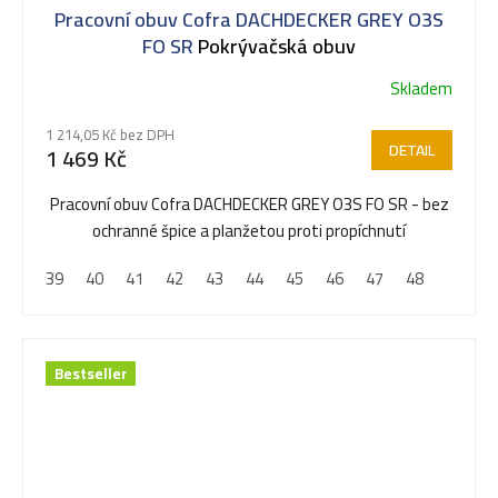
Pracovní obuv Cofra DACHDECKER GREY O3S
FO SR
Pokrývačská obuv
Skladem
1 214,05 Kč bez DPH
DETAIL
1 469 Kč
Pracovní obuv Cofra DACHDECKER GREY O3S FO SR - bez
ochranné špice a planžetou proti propíchnutí
39
40
41
42
43
44
45
46
47
48
Bestseller