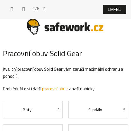
Přejít
CZK
na
obsah
Pracovní obuv Solid Gear
Kvalitní
pracovní obuv Solid Gear
vám zaručí maximální ochranu a
pohodlí.
Prohlédněte si i další
pracovní obuv
z naší nabídky.
Boty
Sandály