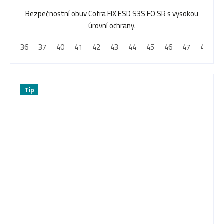
Bezpečnostní obuv Cofra FIX ESD S3S FO SR s vysokou
úrovní ochrany.
36
37
40
41
42
43
44
45
46
47
48
Tip