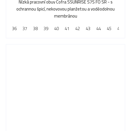
Nízká pracovní obuv Cofra SSUNRISE S7S FO SR - s
ochrannou špicí, nekovovou planžetou a voděodolnou
membránou
36
37
38
39
40
41
42
43
44
45
46
4