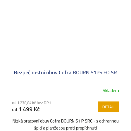
Bezpečnostní obuv Cofra BOURN S1PS FO SR
Skladem
Průměrné
hodnocení
od 1 238,84 Kč bez DPH
produktu
DETAIL
1 499 Kč
od
je
5,0
Nízká pracovní obuv Cofra BOURN S1 P SRC - s ochrannou
z
špicí a planžetou proti propíchnutí