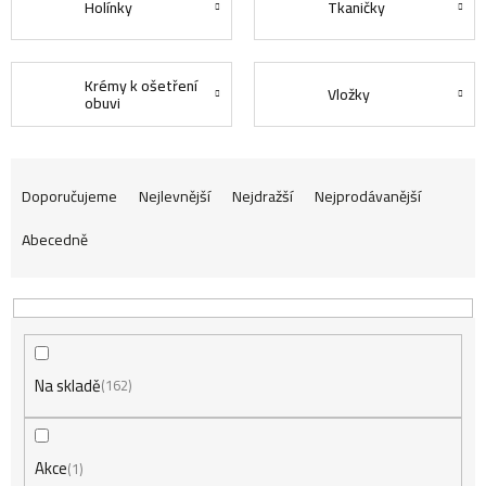
Holínky
Tkaničky
Krémy k ošetření
Vložky
obuvi
Ř
Doporučujeme
Nejlevnější
Nejdražší
Nejprodávanější
Abecedně
a
z
Na skladě
e
162
n
Akce
1