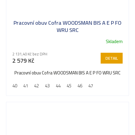
Pracovní obuv Cofra WOODSMAN BIS A E P FO
WRU SRC
Skladem
Průměrné
hodnocení
2 131,40 Kč bez DPH
produktu
DETAIL
2 579 Kč
je
5,0
Pracovní obuv Cofra WOODSMAN BIS A E P FO WRU SRC
z
40
41
42
43
44
45
46
47
5
hvězdiček.