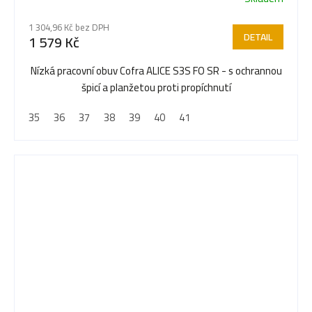
1 304,96 Kč bez DPH
DETAIL
1 579 Kč
Nízká pracovní obuv Cofra ALICE S3S FO SR - s ochrannou
špicí a planžetou proti propíchnutí
35
36
37
38
39
40
41