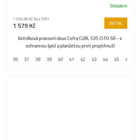
Skladem
1 304,96 Kč bez DPH
DETAIL
1 579 Kč
Kotníková pracovní obuv Cofra CURL S3S CI FO SR - s
ochrannou špicí a planžetou proti propíchnutí
36
37
38
39
40
41
42
43
44
45
46
4