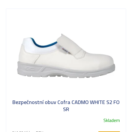
V
ý
p
i
s
Bezpečnostní obuv Cofra CADMO WHITE S2 FO
p
SR
Skladem
r