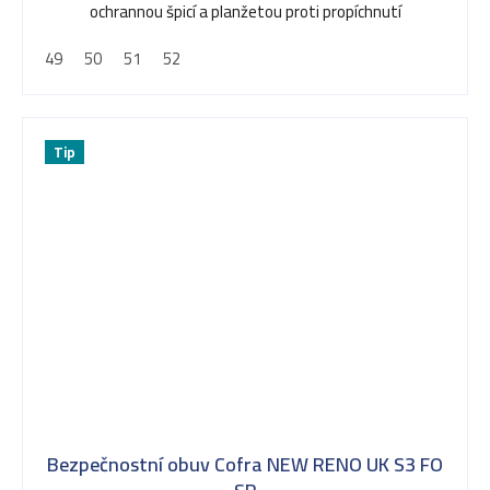
ochrannou špicí a planžetou proti propíchnutí
49
50
51
52
Tip
Bezpečnostní obuv Cofra NEW RENO UK S3 FO