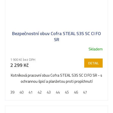
Bezpečnostní obuv Cofra STEAL S3S SC CI FO
SR
Skladem
Průměrné
hodnocení
1 900 Kč bez DPH
produktu
DETAIL
2 299 Kč
je
5,0
Kotníková pracovní obuv Cofra STEAL S3S SC CI FO SR - s
z
ochrannou špicí a planžetou proti propíchnutí
5
39
40
41
42
43
44
45
46
47
hvězdiček.