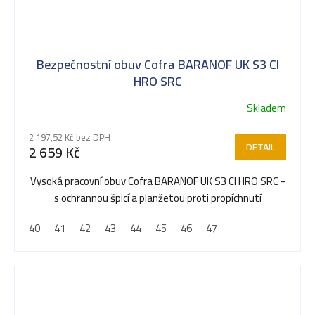
Bezpečnostní obuv Cofra BARANOF UK S3 CI
HRO SRC
Skladem
Průměrné
hodnocení
2 197,52 Kč bez DPH
produktu
DETAIL
2 659 Kč
je
5,0
Vysoká pracovní obuv Cofra BARANOF UK S3 CI HRO SRC -
z
s ochrannou špicí a planžetou proti propíchnutí
5
40
41
42
43
44
45
46
47
hvězdiček.