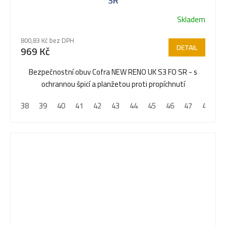
SR
Skladem
Průměrné
hodnocení
800,83 Kč bez DPH
produktu
DETAIL
969 Kč
je
5,0
Bezpečnostní obuv Cofra NEW RENO UK S3 FO SR - s
z
ochrannou špicí a planžetou proti propíchnutí
5
38
39
40
41
42
43
44
45
46
47
48
hvězdiček.