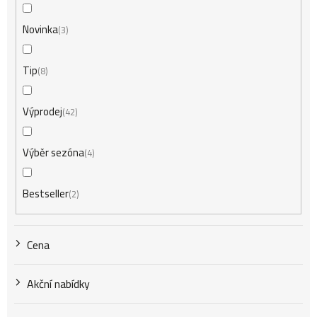
í
Novinka
3
Tip
8
p
Výprodej
42
r
Výběr sezóna
4
o
Bestseller
2
d
Cena
u
Akční nabídky