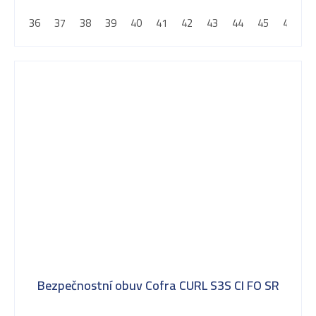
5
36
37
38
39
40
41
42
43
44
45
46
4
hvězdiček.
Bezpečnostní obuv Cofra CURL S3S CI FO SR