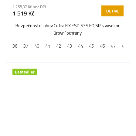
1 255,37 Kč bez DPH
DETAIL
1 519 Kč
Bezpečnostní obuv Cofra FIX ESD S3S FO SR s vysokou
úrovní ochrany.
36
37
40
41
42
43
44
45
46
47
48
Bestseller