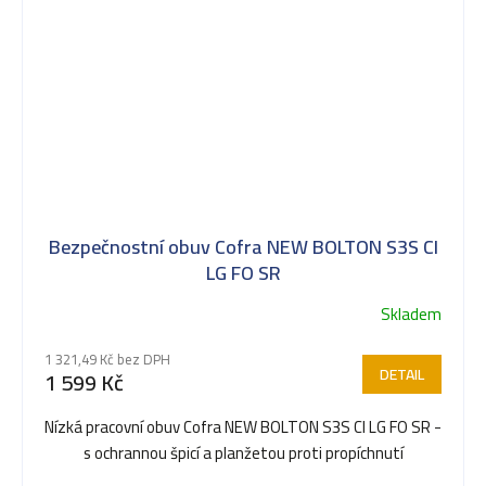
Bezpečnostní obuv Cofra NEW BOLTON S3S CI
LG FO SR
Skladem
1 321,49 Kč bez DPH
DETAIL
1 599 Kč
Nízká pracovní obuv Cofra NEW BOLTON S3S CI LG FO SR -
s ochrannou špicí a planžetou proti propíchnutí