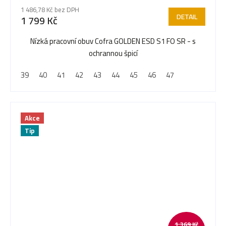
1 486,78 Kč bez DPH
DETAIL
1 799 Kč
Nízká pracovní obuv Cofra GOLDEN ESD S1 FO SR - s
ochrannou špicí
39
40
41
42
43
44
45
46
47
Akce
Tip
1 369 Kč