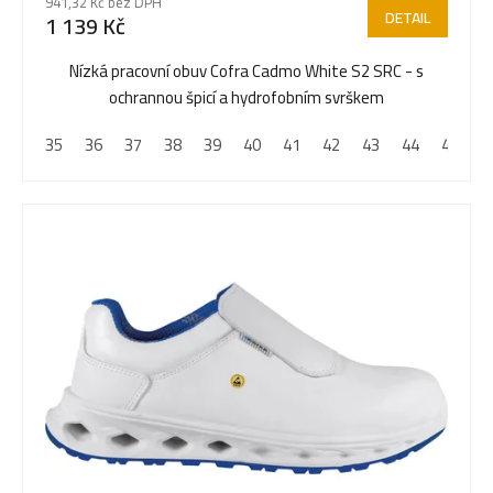
941,32 Kč bez DPH
DETAIL
1 139 Kč
o
Nízká pracovní obuv Cofra Cadmo White S2 SRC - s
ochrannou špicí a hydrofobním svrškem
d
35
36
37
38
39
40
41
42
43
44
45
4
u
k
t
ů