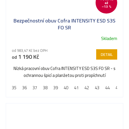
až
–13 %
Bezpečnostní obuv Cofra INTENSITY ESD S3S
FO SR
Skladem
od 983,47 Kč bez DPH
DETAIL
1 190 Kč
od
Nízká pracovní obuv Cofra INTENSITY ESD S3S FO SR - s
ochrannou špicí a planžetou proti propíchnutí
35
36
37
38
39
40
41
42
43
44
45
4