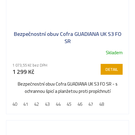
Bezpečnostní obuv Cofra GUADIANA UK S3 FO
SR
Skladem
1 073,55 Kč bez DPH
DETAIL
1 299 Kč
Bezpečnostní obuv Cofra GUADIANA UK S3 FO SR - s
ochrannou špicí a planžetou proti propíchnutí
40
41
42
43
44
45
46
47
48