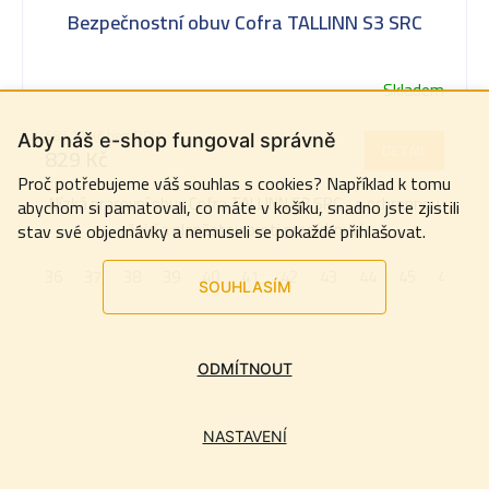
Bezpečnostní obuv Cofra TALLINN S3 SRC
Skladem
685,12 Kč bez DPH
Aby náš e-shop fungoval správně
DETAIL
829 Kč
Proč potřebujeme váš souhlas s cookies? Například k tomu
Nízká pracovní obuv Cofra TALLINN S3 SRC - s ochrannou
abychom si pamatovali, co máte v košíku, snadno jste zjistili
špicí a planžetou proti propíchnutí
stav své objednávky a nemuseli se pokaždé přihlašovat.
36
37
38
39
40
41
42
43
44
45
46
4
SOUHLASÍM
ODMÍTNOUT
NASTAVENÍ