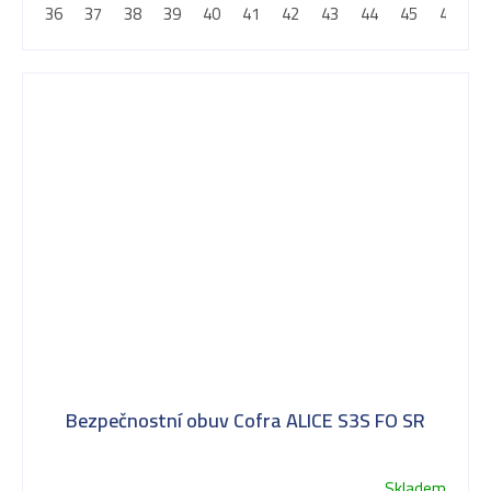
36
37
38
39
40
41
42
43
44
45
46
4
Bezpečnostní obuv Cofra ALICE S3S FO SR
Skladem