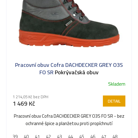
Pracovní obuv Cofra DACHDECKER GREY O3S
FO SR
Pokrývačská obuv
Skladem
1 214,05 Kč bez DPH
DETAIL
1 469 Kč
Pracovní obuv Cofra DACHDECKER GREY O3S FO SR - bez
ochranné špice a planžetou proti propíchnutí
39
40
41
42
43
44
45
46
47
48