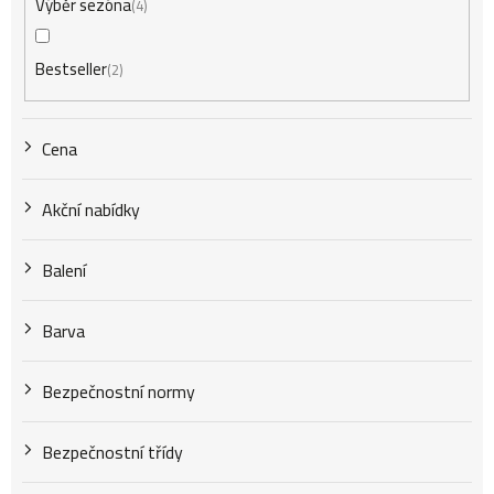
Výběr sezóna
4
o
Bestseller
2
d
Cena
u
Akční nabídky
k
Balení
t
Barva
Bezpečnostní normy
ů
Bezpečnostní třídy