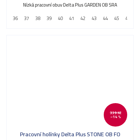
Nízká pracovní obuv Delta Plus GARDEN OB SRA
36
37
38
39
40
41
42
43
44
45
46
4
339 Kč
–14 %
Pracovní holínky Delta Plus STONE OB FO