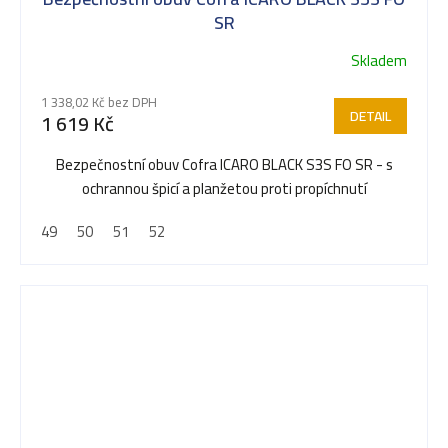
SR
Skladem
1 338,02 Kč bez DPH
DETAIL
1 619 Kč
Bezpečnostní obuv Cofra ICARO BLACK S3S FO SR - s
ochrannou špicí a planžetou proti propíchnutí
49
50
51
52