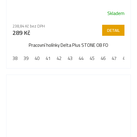
Skladem
238,84 Kč bez DPH
DETAIL
289 Kč
Pracovní holínky Delta Plus STONE OB FO
38
39
40
41
42
43
44
45
46
47
48