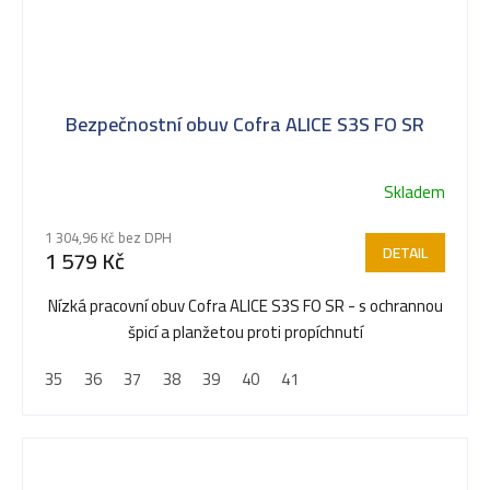
Bezpečnostní obuv Cofra ALICE S3S FO SR
Skladem
1 304,96 Kč bez DPH
DETAIL
1 579 Kč
Nízká pracovní obuv Cofra ALICE S3S FO SR - s ochrannou
špicí a planžetou proti propíchnutí
35
36
37
38
39
40
41