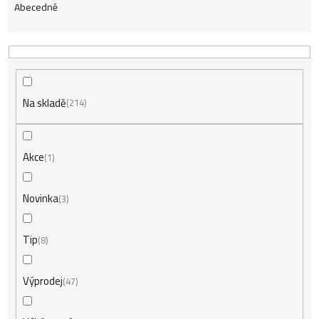
Abecedně
a
z
Na skladě
e
214
n
Akce
1
í
Novinka
3
Tip
8
p
Výprodej
47
r