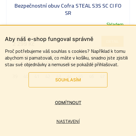
Bezpečnostní obuv Cofra STEAL S3S SC CI FO
SR
Skladem
Průměrné
hodnocení
1 900 Kč bez DPH
Aby náš e-shop fungoval správně
produktu
DETAIL
2 299 Kč
je
Proč potřebujeme váš souhlas s cookies? Například k tomu
5,0
Kotníková pracovní obuv Cofra STEAL S3S SC CI FO SR - s
abychom si pamatovali, co máte v košíku, snadno jste zjistili
z
ochrannou špicí a planžetou proti propíchnutí
stav své objednávky a nemuseli se pokaždé přihlašovat.
5
39
40
41
42
43
44
45
46
47
hvězdiček.
SOUHLASÍM
ODMÍTNOUT
NASTAVENÍ