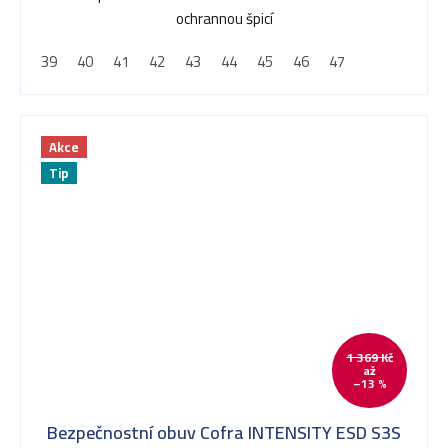
ochrannou špicí
39
40
41
42
43
44
45
46
47
Akce
Tip
1 369 Kč
až
–13 %
Bezpečnostní obuv Cofra INTENSITY ESD S3S