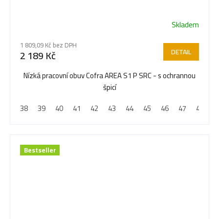
Skladem
1 809,09 Kč bez DPH
DETAIL
2 189 Kč
Nízká pracovní obuv Cofra AREA S1 P SRC - s ochrannou
špicí
38
39
40
41
42
43
44
45
46
47
48
Bestseller