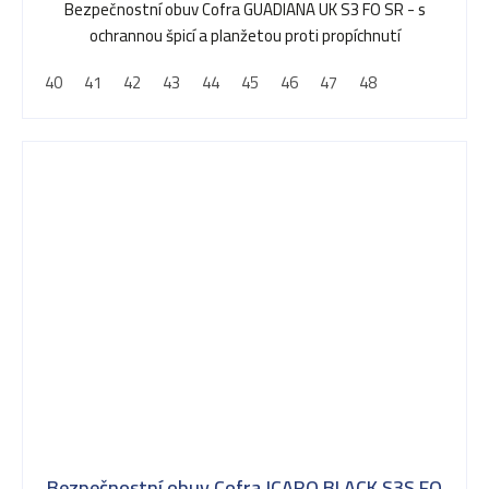
Bezpečnostní obuv Cofra GUADIANA UK S3 FO SR - s
ochrannou špicí a planžetou proti propíchnutí
40
41
42
43
44
45
46
47
48
Bezpečnostní obuv Cofra ICARO BLACK S3S FO