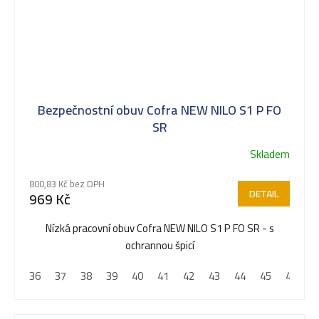
Bezpečnostní obuv Cofra NEW NILO S1 P FO
SR
Skladem
800,83 Kč bez DPH
DETAIL
969 Kč
Nízká pracovní obuv Cofra NEW NILO S1 P FO SR - s
ochrannou špicí
36
37
38
39
40
41
42
43
44
45
46
4