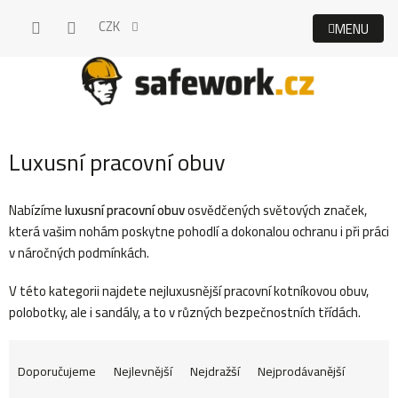
Přejít
CZK
na
obsah
Luxusní pracovní obuv
Nabízíme
luxusní pracovní obuv
osvědčených světových značek,
která vašim nohám poskytne pohodlí a dokonalou ochranu i při práci
v náročných podmínkách.
V této kategorii najdete nejluxusnější pracovní kotníkovou obuv,
polobotky, ale i sandály, a to v různých bezpečnostních třídách.
Ř
Doporučujeme
Nejlevnější
Nejdražší
Nejprodávanější