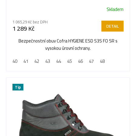
Skladem
1 065,29 Kč bez DPH
DETAIL
1 289 Kč
Bezpečnostní obuv Cofra HYGIENE ESD S3S FO SR s
vysokou úrovní ochrany.
40
41
42
43
44
45
46
47
48
Tip