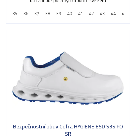
ochrannou špicí a hydrofobním svrškem
d
35
36
37
38
39
40
41
42
43
44
45
4
u
k
t
ů
Bezpečnostní obuv Cofra HYGIENE ESD S3S FO
SR