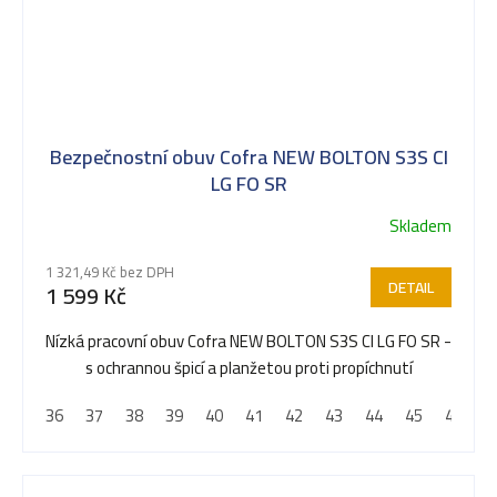
Bezpečnostní obuv Cofra NEW BOLTON S3S CI
LG FO SR
Skladem
1 321,49 Kč bez DPH
DETAIL
1 599 Kč
Nízká pracovní obuv Cofra NEW BOLTON S3S CI LG FO SR -
s ochrannou špicí a planžetou proti propíchnutí
36
37
38
39
40
41
42
43
44
45
46
4