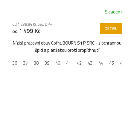
Skladem
Průměrné
hodnocení
od 1 238,84 Kč bez DPH
produktu
DETAIL
1 499 Kč
od
je
5,0
Nízká pracovní obuv Cofra BOURN S1 P SRC - s ochrannou
z
špicí a planžetou proti propíchnutí
5
36
37
38
39
40
41
42
43
44
45
46
4
hvězdiček.