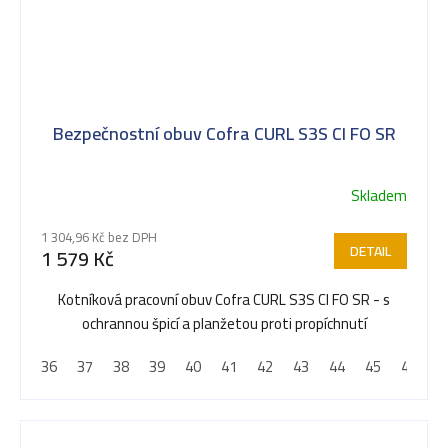
Bezpečnostní obuv Cofra CURL S3S CI FO SR
Skladem
1 304,96 Kč bez DPH
DETAIL
1 579 Kč
Kotníková pracovní obuv Cofra CURL S3S CI FO SR - s
ochrannou špicí a planžetou proti propíchnutí
36
37
38
39
40
41
42
43
44
45
46
4