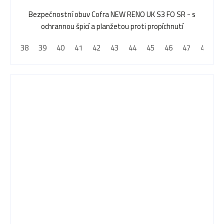
je
5,0
Bezpečnostní obuv Cofra NEW RENO UK S3 FO SR - s
z
ochrannou špicí a planžetou proti propíchnutí
5
38
39
40
41
42
43
44
45
46
47
48
hvězdiček.