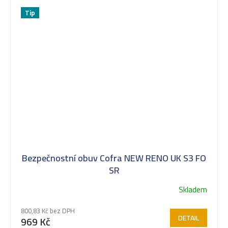
Tip
Bezpečnostní obuv Cofra NEW RENO UK S3 FO
SR
Skladem
Průměrné
hodnocení
800,83 Kč bez DPH
produktu
DETAIL
969 Kč