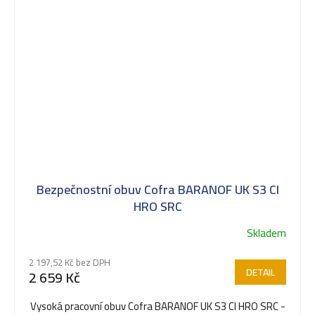
Bezpečnostní obuv Cofra BARANOF UK S3 CI
HRO SRC
Skladem
Průměrné
hodnocení
2 197,52 Kč bez DPH
produktu
DETAIL
2 659 Kč
je
5,0
Vysoká pracovní obuv Cofra BARANOF UK S3 CI HRO SRC -