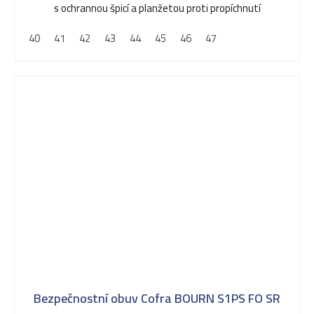
z
s ochrannou špicí a planžetou proti propíchnutí
5
40
41
42
43
44
45
46
47
hvězdiček.
Bezpečnostní obuv Cofra BOURN S1PS FO SR