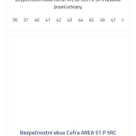
úrovní ochrany.
36
37
40
41
42
43
44
45
46
47
48
Bezpečnostní obuv Cofra AREA S1 P SRC