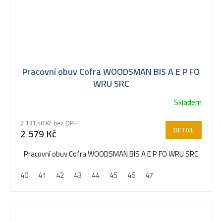
Pracovní obuv Cofra WOODSMAN BIS A E P FO
WRU SRC
Skladem
Průměrné
hodnocení
2 131,40 Kč bez DPH
produktu
DETAIL
2 579 Kč
je
5,0
Pracovní obuv Cofra WOODSMAN BIS A E P FO WRU SRC
z
40
41
42
43
44
45
46
47
5
hvězdiček.