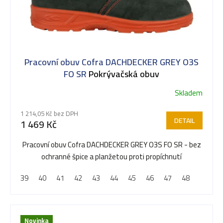
Pracovní obuv Cofra DACHDECKER GREY O3S
FO SR
Pokrývačská obuv
Skladem
1 214,05 Kč bez DPH
DETAIL
1 469 Kč
Pracovní obuv Cofra DACHDECKER GREY O3S FO SR - bez
ochranné špice a planžetou proti propíchnutí
39
40
41
42
43
44
45
46
47
48
Novinka