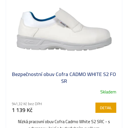
ý
p
i
s
Bezpečnostní obuv Cofra CADMO WHITE S2 FO
p
SR
Skladem
r
941,32 Kč bez DPH
DETAIL
1 139 Kč
o
Nízká pracovní obuv Cofra Cadmo White S2 SRC - s