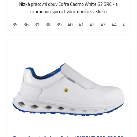
o
Nízká pracovní obuv Cofra Cadmo White S2 SRC - s
ochrannou špicí a hydrofobním svrškem
d
35
36
37
38
39
40
41
42
43
44
45
4
u
k
t
ů