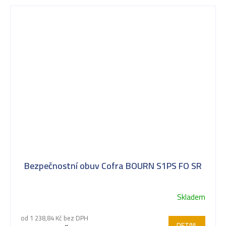
Bezpečnostní obuv Cofra BOURN S1PS FO SR
Skladem
Průměrné
hodnocení
od 1 238,84 Kč bez DPH
produktu
DETAIL