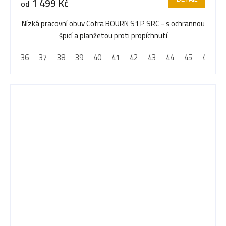
1 499 Kč
od
je
5,0
Nízká pracovní obuv Cofra BOURN S1 P SRC - s ochrannou
z
špicí a planžetou proti propíchnutí
5
36
37
38
39
40
41
42
43
44
45
46
4
hvězdiček.