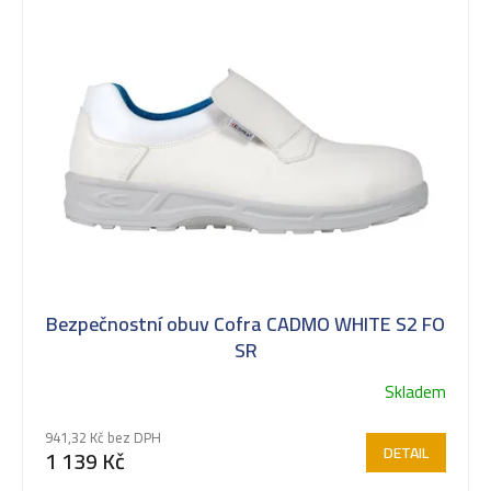
ý
p
i
s
Bezpečnostní obuv Cofra CADMO WHITE S2 FO
p
SR
Skladem
r
941,32 Kč bez DPH
DETAIL
1 139 Kč