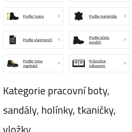
Podle tvaru
Podle materiálu
Podle účelu
Podle vlastností
použití
Podle typu
Průvodce
zapínání
nákupem
Kategorie pracovní boty
,
sandály, holínky, tkaničky,
vložky