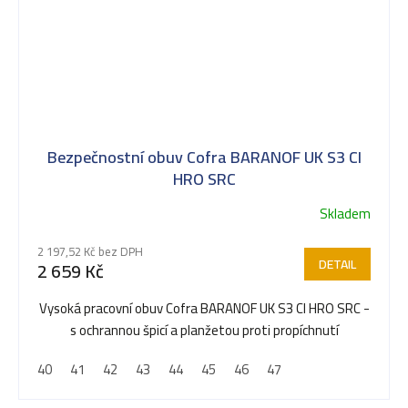
Bezpečnostní obuv Cofra BARANOF UK S3 CI
HRO SRC
Skladem
Průměrné
hodnocení
2 197,52 Kč bez DPH
produktu
DETAIL
2 659 Kč
je
5,0
Vysoká pracovní obuv Cofra BARANOF UK S3 CI HRO SRC -
z
s ochrannou špicí a planžetou proti propíchnutí
5
40
41
42
43
44
45
46
47
hvězdiček.