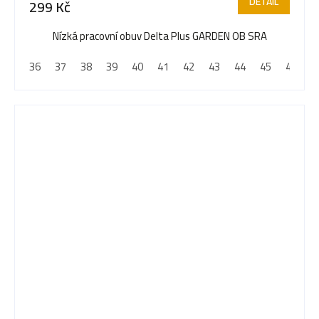
DETAIL
299 Kč
Nízká pracovní obuv Delta Plus GARDEN OB SRA
36
37
38
39
40
41
42
43
44
45
46
4