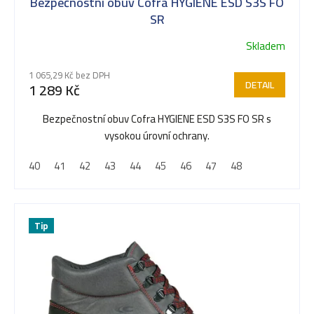
Bezpečnostní obuv Cofra HYGIENE ESD S3S FO
SR
Skladem
1 065,29 Kč bez DPH
DETAIL
1 289 Kč
Bezpečnostní obuv Cofra HYGIENE ESD S3S FO SR s
vysokou úrovní ochrany.
40
41
42
43
44
45
46
47
48
Tip