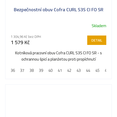
Bezpečnostní obuv Cofra CURL S3S CI FO SR
Skladem
1 304,96 Kč bez DPH
DETAIL
1 579 Kč
Kotníková pracovní obuv Cofra CURL S3S CI FO SR - s
ochrannou špicí a planžetou proti propíchnutí
36
37
38
39
40
41
42
43
44
45
46
4