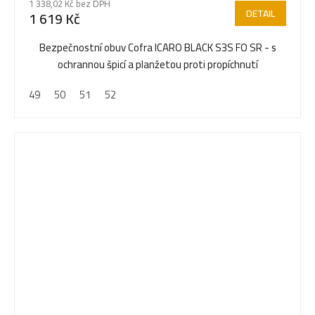
1 338,02 Kč bez DPH
DETAIL
1 619 Kč
Bezpečnostní obuv Cofra ICARO BLACK S3S FO SR - s
ochrannou špicí a planžetou proti propíchnutí
49
50
51
52