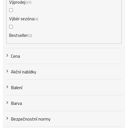
Výprodej
47
r
Výběr sezóna
4
o
Bestseller
2
d
Cena
u
Akční nabídky
k
Balení
t
Barva
Bezpečnostní normy
ů