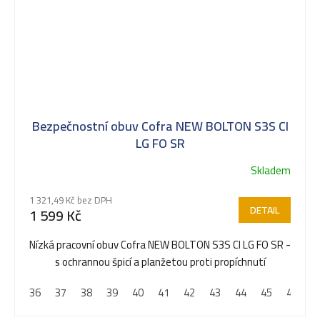
Bezpečnostní obuv Cofra NEW BOLTON S3S CI
LG FO SR
Skladem
1 321,49 Kč bez DPH
DETAIL
1 599 Kč
Nízká pracovní obuv Cofra NEW BOLTON S3S CI LG FO SR -
s ochrannou špicí a planžetou proti propíchnutí
36
37
38
39
40
41
42
43
44
45
46
4