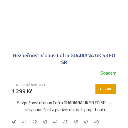
Bezpečnostní obuv Cofra GUADIANA UK S3 FO
SR
Skladem
1 073,55 Kč bez DPH
DETAIL
1 299 Kč
Bezpečnostní obuv Cofra GUADIANA UK S3 FO SR - s
ochrannou špicí a planžetou proti propíchnutí
40
41
42
43
44
45
46
47
48