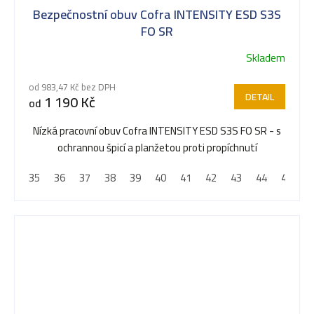
Bezpečnostní obuv Cofra INTENSITY ESD S3S
FO SR
Skladem
od 983,47 Kč bez DPH
DETAIL
1 190 Kč
od
Nízká pracovní obuv Cofra INTENSITY ESD S3S FO SR - s
ochrannou špicí a planžetou proti propíchnutí
35
36
37
38
39
40
41
42
43
44
45
4