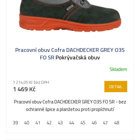
Pracovní obuv Cofra DACHDECKER GREY O3S
FO SR
Pokrývačská obuv
Skladem
1 214,05 Kč bez DPH
DETAIL
1 469 Kč
Pracovní obuv Cofra DACHDECKER GREY O3S FO SR - bez
ochranné špice a planžetou proti propíchnutí
39
40
41
42
43
44
45
46
47
48