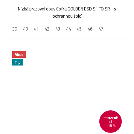
Nízká pracovní obuv Cofra GOLDEN ESD S1 FO SR - s
ochrannou špicí
39
40
41
42
43
44
45
46
47
Akce
Tip
1 369 Kč
až
–13 %