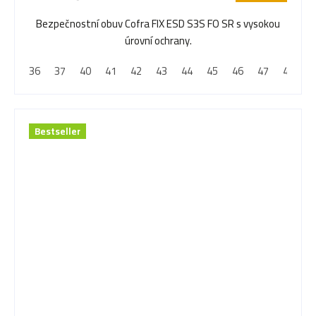
Bezpečnostní obuv Cofra FIX ESD S3S FO SR s vysokou
úrovní ochrany.
36
37
40
41
42
43
44
45
46
47
48
Bestseller