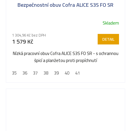
Bezpečnostní obuv Cofra ALICE S3S FO SR
Skladem
1 304,96 Kč bez DPH
DETAIL
1 579 Kč
Nízká pracovní obuv Cofra ALICE S3S FO SR - s ochrannou
špicí a planžetou proti propíchnutí
35
36
37
38
39
40
41