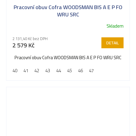
Pracovní obuv Cofra WOODSMAN BIS A E P FO
WRU SRC
Skladem
Průměrné
hodnocení
2 131,40 Kč bez DPH
produktu
DETAIL
2 579 Kč
je
5,0
Pracovní obuv Cofra WOODSMAN BIS A E P FO WRU SRC
z
40
41
42
43
44
45
46
47
5
hvězdiček.