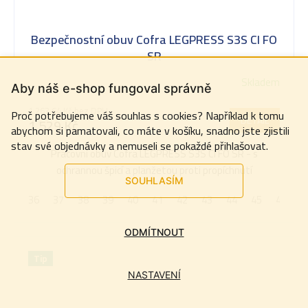
Bezpečnostní obuv Cofra LEGPRESS S3S CI FO
SR
Skladem
Aby náš e-shop fungoval správně
1 263,64 Kč bez DPH
Proč potřebujeme váš souhlas s cookies? Například k tomu
DETAIL
1 529 Kč
abychom si pamatovali, co máte v košíku, snadno jste zjistili
stav své objednávky a nemuseli se pokaždé přihlašovat.
Pracovní obuv Cofra LEGPRESS S3S CI FO SR - s
ochrannou špicí a planžetou proti propíchnutí
SOUHLASÍM
36
37
38
39
40
41
42
43
44
45
46
4
ODMÍTNOUT
Tip
NASTAVENÍ